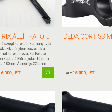
ALTRIX ÁLLÍTHATÓ MENETES KERÉKPÁR KORMÁNYNYAK 22,2 ALU 105/180MM
ható szögű kerékpár kormánynyak
k,akik előnyben részesítik a
lmet kerékpározáskor.Fekete
en kapható.Előrenyúlás:105mm
a: 180mm Átmérője:22,2mm
6.900,- FT
15.000,- FT
:
Ára: