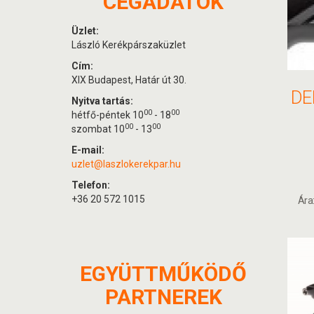
CÉGADATOK
Üzlet:
László Kerékpárszaküzlet
Cím:
XIX Budapest, Határ út 30.
Nyitva tartás:
00
00
hétfő-péntek 10
- 18
00
00
szombat 10
- 13
E-mail:
uzlet@laszlokerekpar.hu
Telefon:
+36 20 572 1015
Ára
EGYÜTTMŰKÖDŐ
PARTNEREK