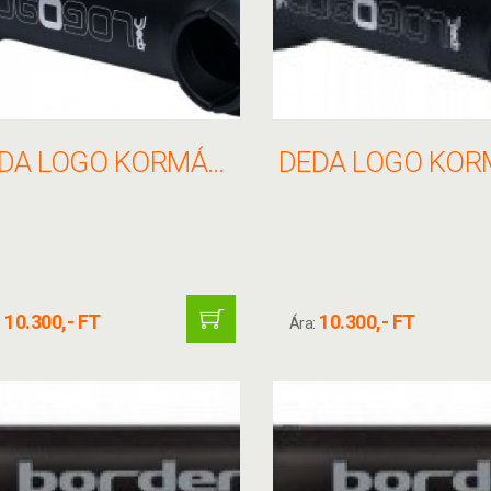
DEDA LOGO KORMÁNYFEJ 26X70MM 82 FEKETE(V.NYAK 11/8)
10.300,- FT
10.300,- FT
:
Ára: