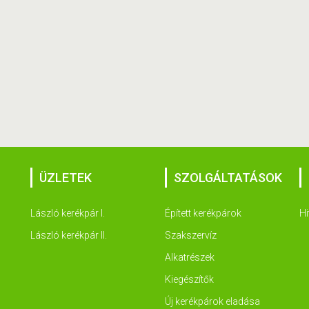
ÜZLETEK
SZOLGÁLTATÁSOK
László kerékpár I.
Épített kerékpárok
Hi
László kerékpár II.
Szakszervíz
Alkatrészek
Kiegészítők
Új kerékpárok eladása