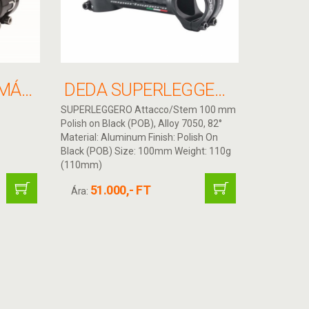
DEDA PISTA KORMÁNYFEJ 31 7 X 110MM 70° FÉNYES FEKETE(V.NYAK 1 1/8)
DEDA SUPERLEGGERA KORMÁNYFEJ 31.7X100MM POB TITÁN CSAVAROKKAL
SUPERLEGGERO Attacco/Stem 100 mm
Polish on Black (POB), Alloy 7050, 82°
Material: Aluminum Finish: Polish On
Black (POB) Size: 100mm Weight: 110g
(110mm)
51.000,- FT
Ára: