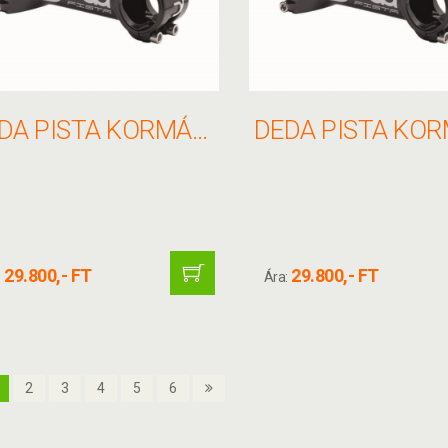
DEDA PISTA KORMÁNYFEJ 31 7 X 100MM 70° FÉNYES FEKETE(V.NYAK 1 1/8)
29.800,- FT
29.800,- FT
:
Ára:
2
3
4
5
6