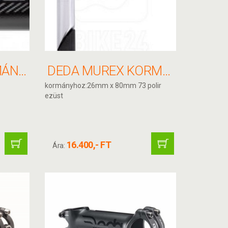
DEDA MUD KORMÁNYFEJ 31.7X120MM 84° MATT FEKETE
DEDA MUREX KORMÁNYFEJ 22 2MM
kormányhoz:26mm x 80mm 73 polir
ezüst
16.400,- FT
Ára: