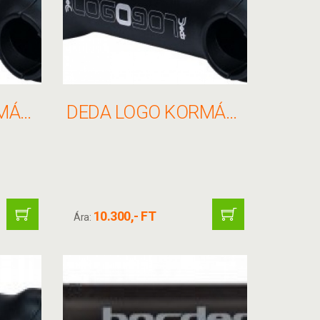
DEDA LOGO KORMÁNYFEJ 26X110MM 82 FEKETE(V.NYAK 11/8)
DEDA LOGO KORMÁNYFEJ 26X60MM 82 FEKETE(V.NYAK 11/8)
10.300,- FT
Ára: