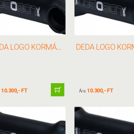
DEDA LOGO KORMÁNYFEJ 26X100MM 82 FEKETE(V.NYAK 11/8)
10.300,- FT
10.300,- FT
:
Ára: