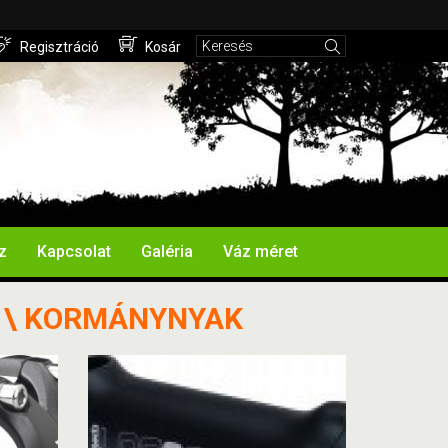
Regisztráció
Kosár
z
Kapcsolat
Galéria
Váz méret
 \ KORMÁNYNYAK