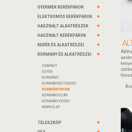
GYERMEK KERÉKPÁROK
ELEKTROMOS KERÉKPÁROK
HASZNÁLT ALKATRÉSZEK
HASZNÁLT KERÉKPÁROK
KERÉK ÉS ALKATRÉSZEI
Állít
KORMÁNY ÉS ALKATRÉSZEI
azokna
kénye
CSAPÁGY
színb
EGYÉB
Hoszz
KORMÁNY
KORMÁNYBETEKERŐ
Ára
KORMÁNYNYAK
KORMÁNYSZÁR
KORMÁNYVÉGEK
MARKOLAT
TELESZKÓP