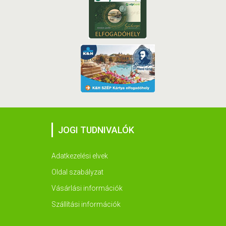
JOGI TUDNIVALÓK
Adatkezelési elvek
Oldal szabályzat
Vásárlási információk
Szállítási információk