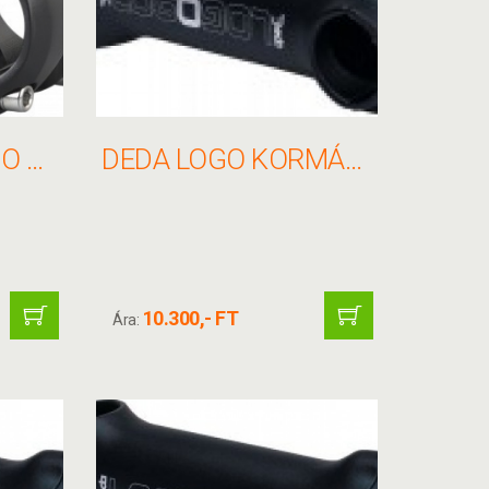
DEDA CORTISSIMO KORMÁNYFEJ 31.7X45MM FEKETE
DEDA LOGO KORMÁNYFEJ 26X80MM 82 FEKETE(V.NYAK 11/8)
10.300,- FT
Ára: