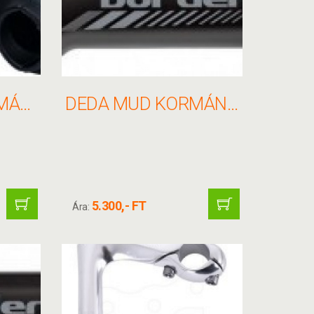
DEDA LOGO KORMÁNYFEJ 26X90MM 82 FEKETE(V.NYAK 11/8)
DEDA MUD KORMÁNYFEJ 31.7X100MM 83 MATT FEKETE
5.300,- FT
Ára: