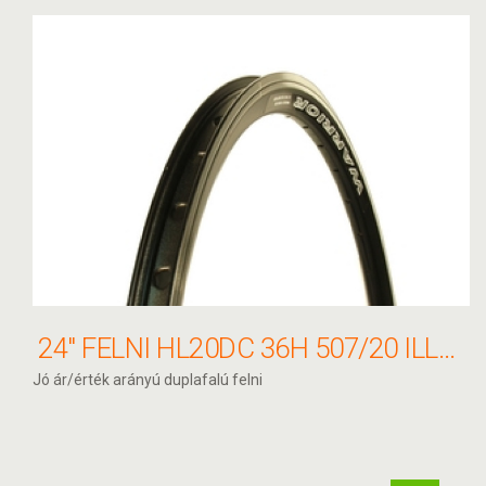
24" FELNI HL20DC 36H 507/20 ILLESZTETT WARRIOR FEKETE
Jó ár/érték arányú duplafalú felni