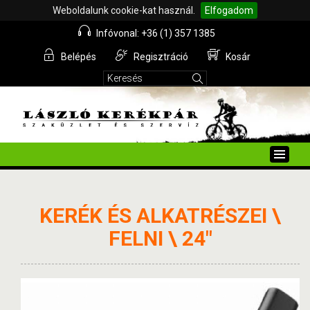
Weboldalunk cookie-kat használ.
Elfogadom
Infóvonal: +36 (1) 357 1385
Belépés
Regisztráció
Kosár
Toggle
naviga
KERÉK ÉS ALKATRÉSZEI \
FELNI \ 24"