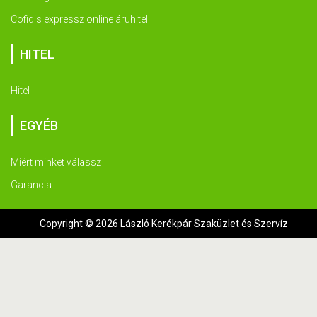
Cofidis expressz online áruhitel
HITEL
Hitel
EGYÉB
Miért minket válassz
Garancia
Copyright © 2026 László Kerékpár Szaküzlet és Szervíz