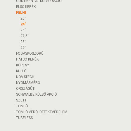
CONTINENTAL KÜLSŐ AKCIÓ
ELSŐ KERÉK
FELNI
20"
24"
26"
27,5"
28"
29"
FOGASKOSZORÚ
HÁTSÓ KERÉK
KÖPENY
KÜLLŐ
NOVATECH
NYOMÁSMÉRŐ
ORSZÁGÚTI
SCHWALBE KÜLSŐ AKCIÓ
SZETT
TÖMLŐ
TÖMLŐ VÉDŐ, DEFEKTVÉDELEM
TUBELESS