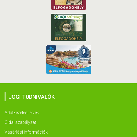
JOGI TUDNIVALÓK
Adatkezelési elvek
Oldal szabályzat
Vásárlási információk