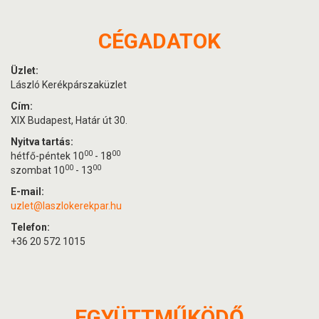
CÉGADATOK
Üzlet:
László Kerékpárszaküzlet
Cím:
XIX Budapest, Határ út 30.
Nyitva tartás:
00
00
hétfő-péntek 10
- 18
00
00
szombat 10
- 13
E-mail:
uzlet@laszlokerekpar.hu
Telefon:
+36 20 572 1015
EGYÜTTMŰKÖDŐ