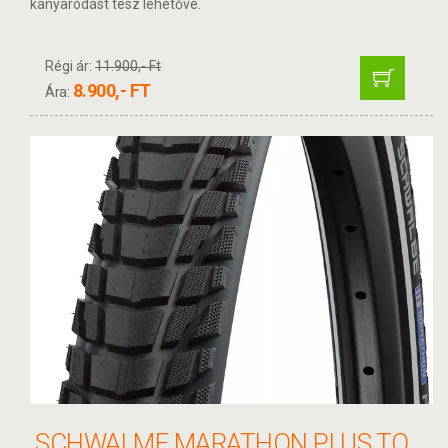
kanyarodást tesz lehetővé.
Régi ár:
11.900,- Ft
8.900,- FT
Ára:
SCHWALME MARATHON PLUS TOUR 37-622 KÜLSŐ