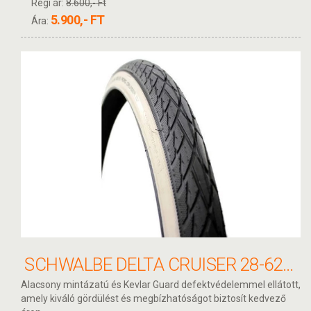
Régi ár:
8.600,- Ft
5.900,- FT
Ára:
SCHWALBE DELTA CRUISER 28-622 KÖPENY
Alacsony mintázatú és Kevlar Guard defektvédelemmel ellátott,
amely kiváló gördülést és megbízhatóságot biztosít kedvező