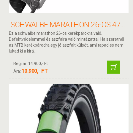
SCHWALBE MARATHON 26-OS 47-559 KÖPENY
Ez a schwalbe marathon 26-os kerékpárokra való.
Defektvédelemmel és aszfalra való mintázattal. Ha szeretnél
az MTB kerékpárodra egy jó aszfalt külsőt, ami tapad és nem
lukad ki a kirá...
Régi ár:
14.900,- Ft
10.900,- FT
Ára: