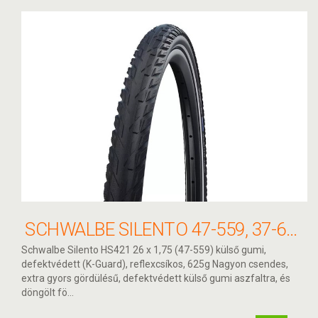
SCHWALBE SILENTO 47-559, 37-622 KÖPENY
Schwalbe Silento HS421 26 x 1,75 (47-559) külső gumi,
defektvédett (K-Guard), reflexcsíkos, 625g Nagyon csendes,
extra gyors gördülésű, defektvédett külső gumi aszfaltra, és
döngölt fö...