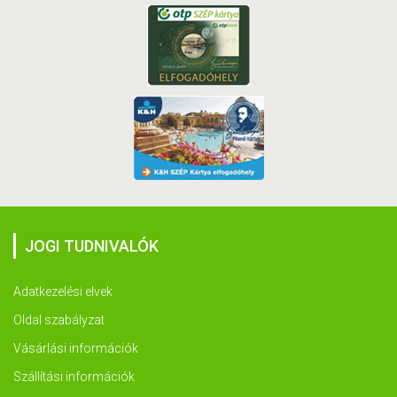
JOGI TUDNIVALÓK
Adatkezelési elvek
Oldal szabályzat
Vásárlási információk
Szállítási információk