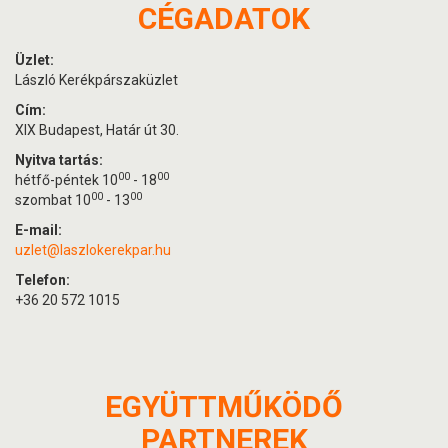
CÉGADATOK
Üzlet:
László Kerékpárszaküzlet
Cím:
XIX Budapest, Határ út 30.
Nyitva tartás:
00
00
hétfő-péntek 10
- 18
00
00
szombat 10
- 13
E-mail:
uzlet@laszlokerekpar.hu
Telefon:
+36 20 572 1015
EGYÜTTMŰKÖDŐ
PARTNEREK