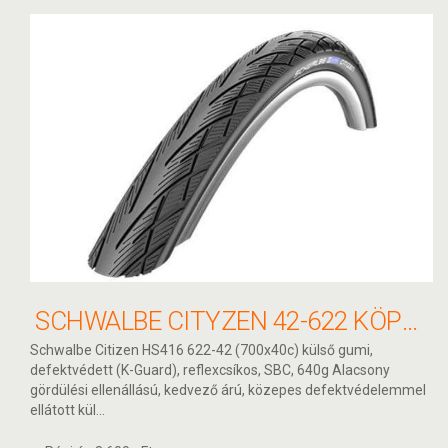
SCHWALBE CITYZEN 42-622 KÖPENY
Schwalbe Citizen HS416 622-42 (700x40c) külső gumi,
defektvédett (K-Guard), reflexcsíkos, SBC, 640g Alacsony
gördülési ellenállású, kedvező árú, közepes defektvédelemmel
ellátott kül...