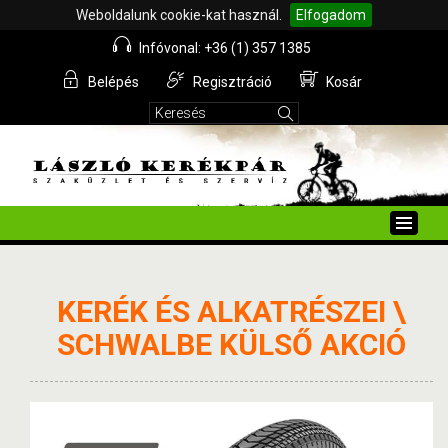
Weboldalunk cookie-kat használ.
Elfogadom
Infóvonal: +36 (1) 357 1385
Belépés
Regisztráció
Kosár
Toggle
naviga
KERÉK ÉS ALKATRÉSZEI \
SCHWALBE KÜLSŐ AKCIÓ