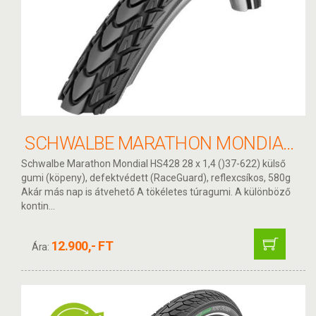
SCHWALBE MARATHON MONDIAL 37-622 KÖPENY
Schwalbe Marathon Mondial HS428 28 x 1,4 ()37-622) külső
gumi (köpeny), defektvédett (RaceGuard), reflexcsíkos, 580g
Akár más nap is átvehető A tökéletes túragumi. A különböző
kontin...
12.900,- FT
Ára: