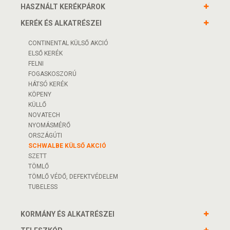
HASZNÁLT KERÉKPÁROK
KERÉK ÉS ALKATRÉSZEI
CONTINENTAL KÜLSŐ AKCIÓ
ELSŐ KERÉK
FELNI
FOGASKOSZORÚ
HÁTSÓ KERÉK
KÖPENY
KÜLLŐ
NOVATECH
NYOMÁSMÉRŐ
ORSZÁGÚTI
SCHWALBE KÜLSŐ AKCIÓ
SZETT
TÖMLŐ
TÖMLŐ VÉDŐ, DEFEKTVÉDELEM
TUBELESS
KORMÁNY ÉS ALKATRÉSZEI