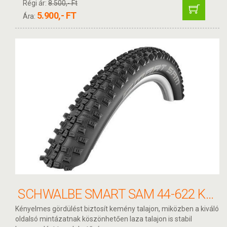
Régi ár:
8.500,- Ft
5.900,- FT
Ára:
SCHWALBE SMART SAM 44-622 KÖPENY
Kényelmes gördülést biztosít kemény talajon, miközben a kiváló
oldalsó mintázatnak köszönhetően laza talajon is stabil