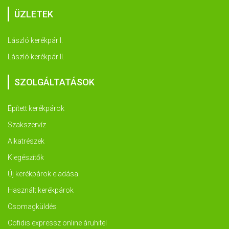
ÜZLETEK
László kerékpár I.
László kerékpár II.
SZOLGÁLTATÁSOK
Épített kerékpárok
Szakszervíz
Alkatrészek
Kiegészítők
Új kerékpárok eladása
Használt kerékpárok
Csomagküldés
Cofidis expressz online áruhitel