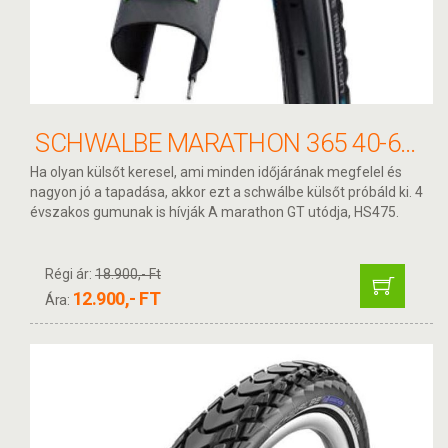
SCHWALBE MARATHON 365 40-622 KERÉKPÁR KÜLSŐ
Ha olyan külsőt keresel, ami minden időjárának megfelel és
nagyon jó a tapadása, akkor ezt a schwálbe külsőt próbáld ki. 4
évszakos gumunak is hívják A marathon GT utódja, HS475.
Régi ár:
18.900,- Ft
12.900,- FT
Ára: