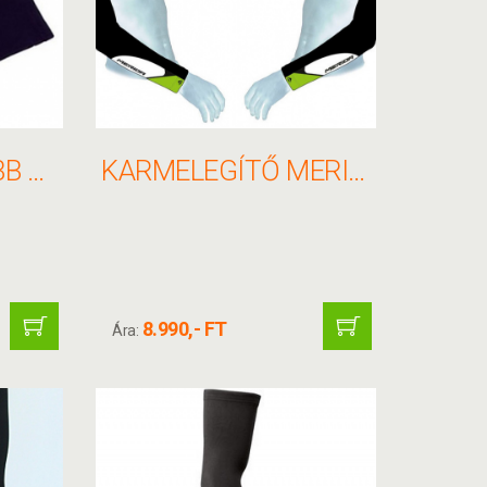
KARMELEGÍTŐ BBB BW-92
KARMELEGÍTŐ MERIDA TEAM SUPERROUBAIX - PTEXRO10
8.990,- FT
Ára: