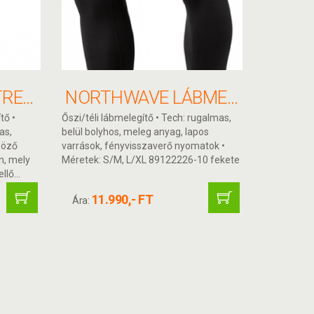
NORTHWAVE EXTREME KARMELEGÍTŐ
NORTHWAVE LÁBMELEGÍTŐ EASY TÉLI FEKETE
tő •
Őszi/téli lábmelegítő • Tech: rugalmas,
as,
belül bolyhos, meleg anyag, lapos
böző
varrások, fényvisszaverő nyomatok •
n, mely
Méretek: S/M, L/XL 89122226-10 fekete
lő...
11.990,- FT
Ára: