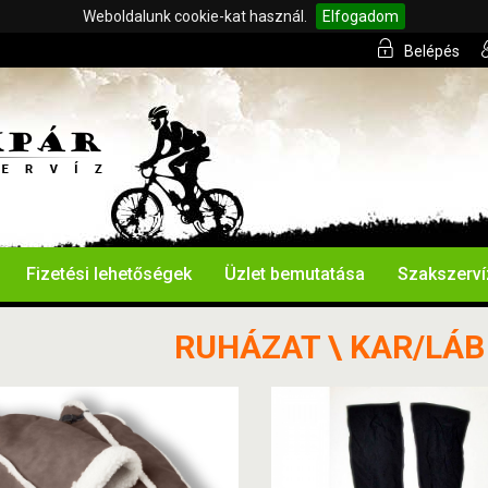
Weboldalunk cookie-kat használ.
Elfogadom
Belépés
Fizetési lehetőségek
Üzlet bemutatása
Szakszerví
RUHÁZAT \ KAR/LÁB