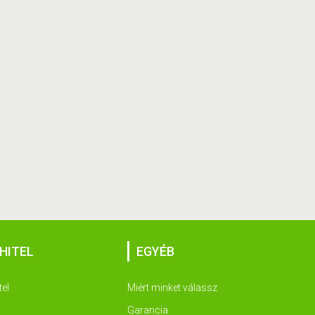
HITEL
EGYÉB
tel
Miért minket válassz
Garancia