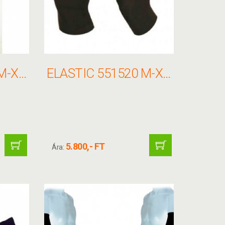
ELASTIC 551500 M-XXL LÁBMELEGÍTŐ THERMO
ELASTIC 551520 M-XL TÉRDMELEGÍTŐ THERMO
5.800,- FT
Ára: