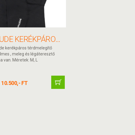
VAUDE KERÉKPÁROS TÉRDMELEGÍTŐ
de kerékpáros térdmelegítő
lmes , meleg és légáteresztő
a van. Méretek: M, L
10.500,- FT
: