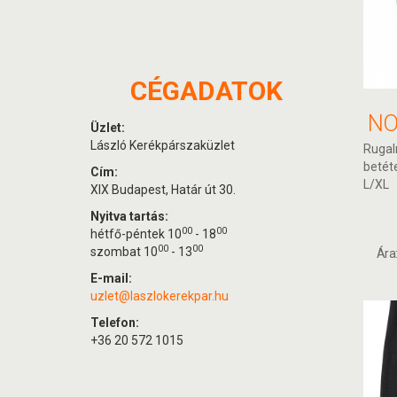
CÉGADATOK
Üzlet:
László Kerékpárszaküzlet
Rugal
betéte
Cím:
L/XL
XIX Budapest, Határ út 30.
Nyitva tartás:
00
00
hétfő-péntek 10
- 18
00
00
szombat 10
- 13
Ára
E-mail:
uzlet@laszlokerekpar.hu
Telefon:
+36 20 572 1015