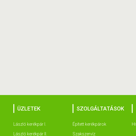
ÜZLETEK
SZOLGÁLTATÁSOK
László kerékpár I.
Épített kerékpárok
Hi
László kerékpár II.
Szakszervíz