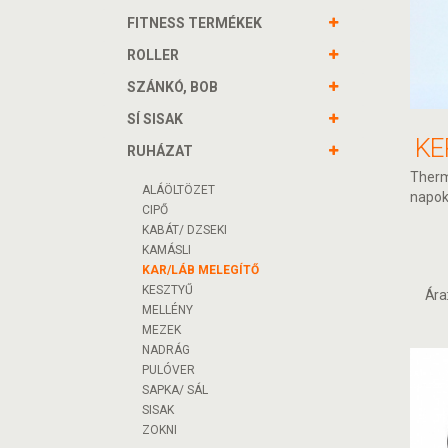
FITNESS TERMÉKEK
ROLLER
SZÁNKÓ, BOB
SÍ SISAK
RUHÁZAT
Therm
ALÁÖLTÖZET
napokr
CIPŐ
KABÁT/ DZSEKI
KAMÁSLI
KAR/LÁB MELEGÍTŐ
KESZTYŰ
Ára
MELLÉNY
MEZEK
NADRÁG
PULÓVER
SAPKA/ SÁL
SISAK
ZOKNI