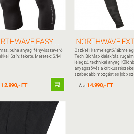
NORTHWAVE EASY TÉLI LÁBMELEGÍTŐ
mas, puha anyag, fényvisszaverő
Őszi/téli karmelegítő/lábmelegí
kkel. Szín: fekete. Méretek: S/M,
Tech: BioMap kialakítás, rugalm
lélegző, technikai anyag. Külön
anyagszövés a kritikus részeke
szabadabb mozgást és jobb szel
12.990,- FT
14.990,- FT
:
Ára: