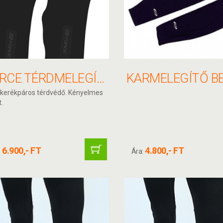
FORCE TÉRDMELEGÍTŐ BREEZE
 kerékpáros térdvédő. Kényelmes
.
6.900,- FT
4.800,- FT
:
Ára: