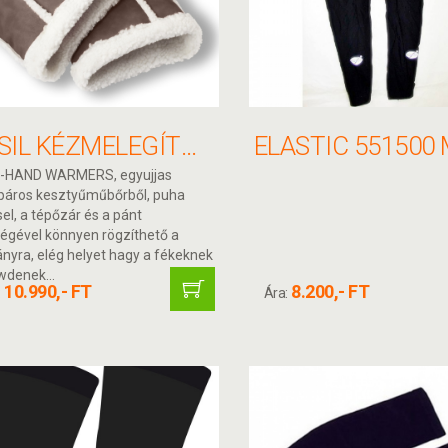
BASIL KÉZMELEGÍTŐ EGYUJJAS BARNA/ FEHÉR
-HAND WARMERS, egyujjas
páros kesztyűműbőrből, puha
el, a tépőzár és a pánt
ségével könnyen rögzíthető a
nyra, elég helyet hagy a fékeknek
wdenek...
10.990,- FT
8.200,- FT
:
Ára: