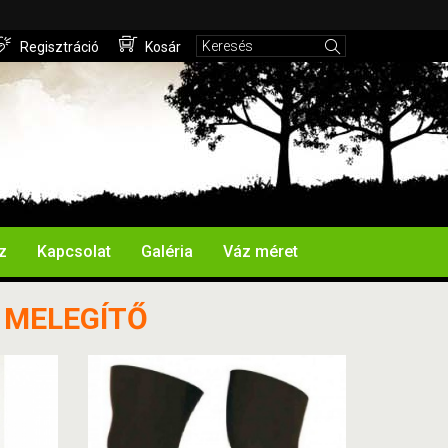
Regisztráció
Kosár
z
Kapcsolat
Galéria
Váz méret
 MELEGÍTŐ