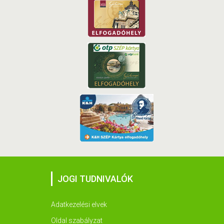
JOGI TUDNIVALÓK
Adatkezelési elvek
Oldal szabályzat