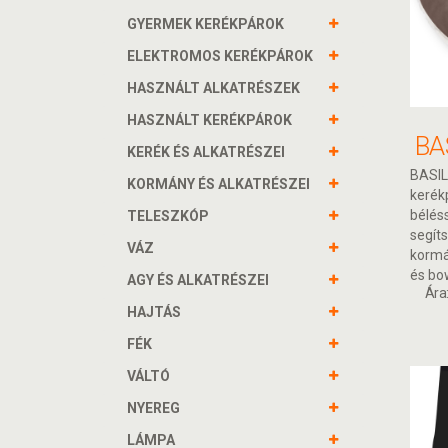
GYERMEK KERÉKPÁROK
ELEKTROMOS KERÉKPÁROK
HASZNÁLT ALKATRÉSZEK
HASZNÁLT KERÉKPÁROK
KERÉK ÉS ALKATRÉSZEI
BASIL
KORMÁNY ÉS ALKATRÉSZEI
kerék
béléss
TELESZKÓP
segít
VÁZ
kormá
és bo
AGY ÉS ALKATRÉSZEI
Ára
HAJTÁS
FÉK
VÁLTÓ
NYEREG
LÁMPA