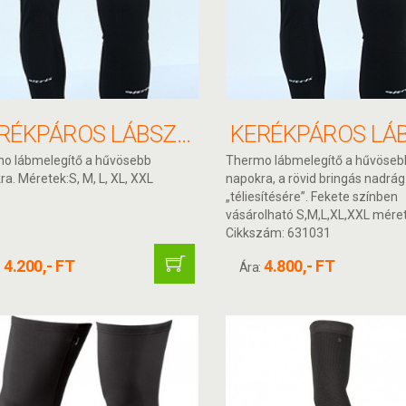
KERÉKPÁROS LÁBSZÁR MELEGÍTŐ
o lábmelegítő a hűvösebb
Thermo lábmelegítő a hűvöseb
a. Méretek:S, M, L, XL, XXL
napokra, a rövid bringás nadrág
„téliesítésére”. Fekete színben
vásárolható S,M,L,XL,XXL mére
Cikkszám: 631031
4.200,- FT
4.800,- FT
:
Ára: