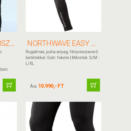
KERÉKPÁROS LÁBSZÁR MELEGÍTŐ
NORTHWAVE EASY KARMELEGÍTŐ
b
Rugalmas, puha anyag, fényvisszaverő
betétekkel. Szín: fekete | Méretek: S/M -
L/XL
tben.
10.990,- FT
Ára: