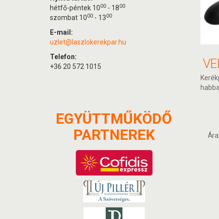
00
00
hétfő-péntek 10
- 18
00
00
szombat 10
- 13
E-mail:
uzlet@laszlokerekpar.hu
Telefon:
+36 20 572 1015
Kerék
habba
EGYÜTTMŰKÖDŐ
PARTNEREK
Ára