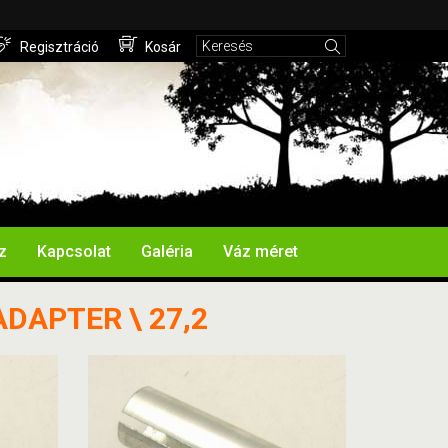
Regisztráció
Kosár
z
Kapcsolat
Galéria
Váz méret
ADAPTER \ 27,2