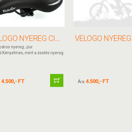
VELOGO NYEREG CITY VACUUM MIST
páros nyereg , pur
l.Kényelmes, mint a zselés nyereg.
4.500,- FT
4.500,- FT
:
Ára: