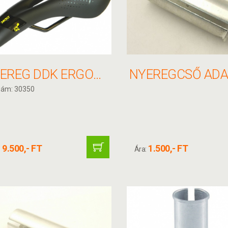
NYEREG DDK ERGONOMIC MTB FÉRFI 30350
zám: 30350
9.500,- FT
1.500,- FT
:
Ára: