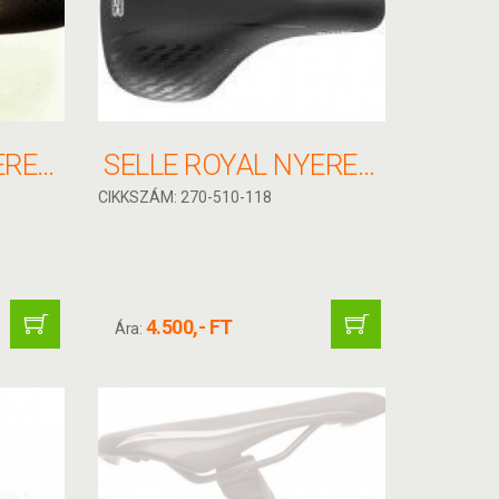
SELLE ROYAL NYEREG AVENUE 022 MOD NÕI
SELLE ROYAL NYEREG BEN KID BLACK
CIKKSZÁM: 270-510-118
4.500,- FT
Ára: