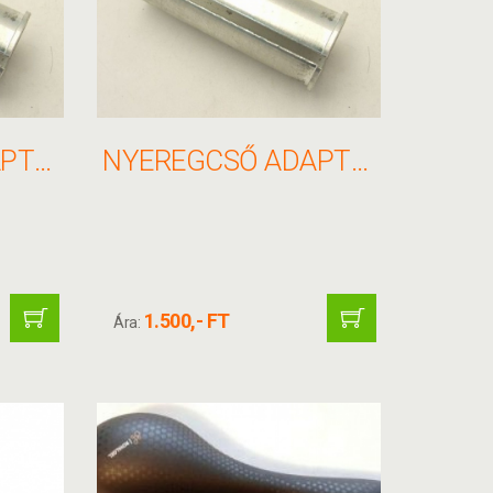
NYEREGCSŐ ADAPTER 27,2/29,2
NYEREGCSŐ ADAPTER 27,2/30,2
1.500,- FT
Ára: