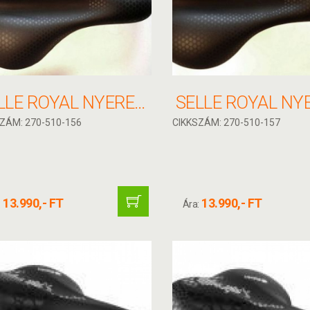
SELLE ROYAL NYEREG AVENUE 022 MOD FFI
ZÁM: 270-510-156
CIKKSZÁM: 270-510-157
13.990,- FT
13.990,- FT
:
Ára: