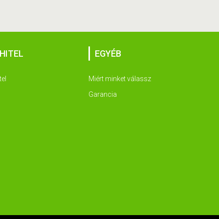
HITEL
EGYÉB
tel
Miért minket válassz
Garancia