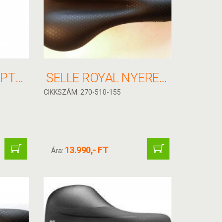
NYEREGCSŐ ADAPTER 27,2/31,8
SELLE ROYAL NYEREG AVENUE 022 ATH UNI
CIKKSZÁM: 270-510-155
13.990,- FT
Ára: