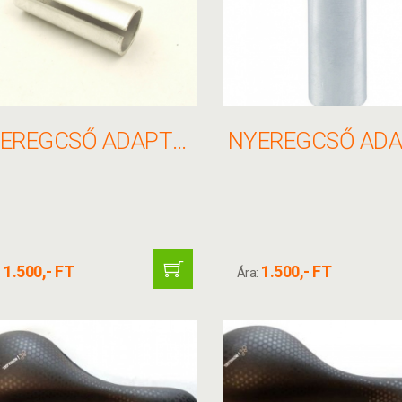
NYEREGCSŐ ADAPTER 27,2/31,6
1.500,- FT
1.500,- FT
:
Ára: