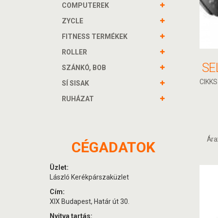
COMPUTEREK
ZYCLE
FITNESS TERMÉKEK
ROLLER
SZÁNKÓ, BOB
CIKKS
SÍ SISAK
RUHÁZAT
Ára
CÉGADATOK
Üzlet:
László Kerékpárszaküzlet
Cím:
XIX Budapest, Határ út 30.
Nyitva tartás: