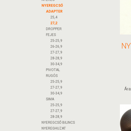
NYEREGCSŐ
ADAPTER
25,4
27,2
DROPPER
FEJES
25-25,9
26-26,9
27-27,9
28-28,9
30-34,9
PIVOTAL
RUGÓS
25-25,9
27-27,9
Ára
30-34,9
SIMA
25-25,9
27-27,9
28-28,9
NYEREGCSŐ BILINCS
NYEREGHUZAT