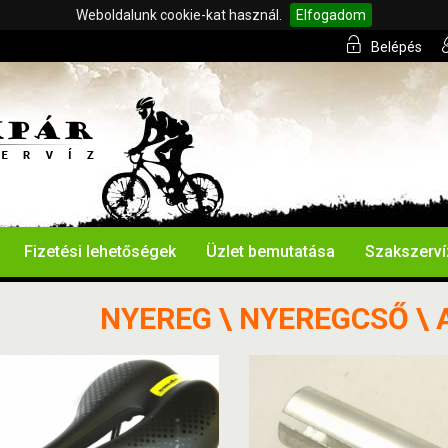
Weboldalunk cookie-kat használ.
Elfogadom
Belépés
Fizetési lehetőségek
Üzlet bemutatása
Szakszerví
NYEREG \ NYEREGCSŐ \ 