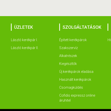
ÜZLETEK
SZOLGÁLTATÁSOK
László kerékpár I.
Épített kerékpárok
Hi
László kerékpár II.
Szakszervíz
Alkatrészek
Kiegészítők
Új kerékpárok eladása
Használt kerékpárok
Csomagküldés
Cofidis expressz online
áruhitel