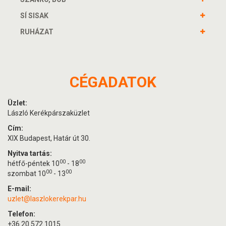
SÍ SISAK
RUHÁZAT
CÉGADATOK
Üzlet:
László Kerékpárszaküzlet
Cím:
XIX Budapest, Határ út 30.
Nyitva tartás:
00
00
hétfő-péntek 10
- 18
00
00
szombat 10
- 13
E-mail:
uzlet@laszlokerekpar.hu
Telefon:
+36 20 572 1015