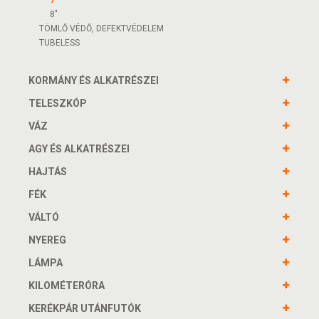
7"
8"
TÖMLŐ VÉDŐ, DEFEKTVÉDELEM
TUBELESS
KORMÁNY ÉS ALKATRÉSZEI
TELESZKÓP
VÁZ
AGY ÉS ALKATRÉSZEI
HAJTÁS
FÉK
VÁLTÓ
NYEREG
LÁMPA
KILOMÉTERÓRA
KERÉKPÁR UTÁNFUTÓK