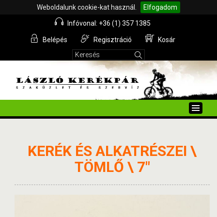
Weboldalunk cookie-kat használ.
Elfogadom
Infóvonal: +36 (1) 357 1385
Belépés
Regisztráció
Kosár
Toggle
naviga
KERÉK ÉS ALKATRÉSZEI \
TÖMLŐ \ 7"