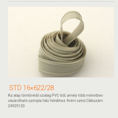
STD 16×622/28
Az alap tömlővédő szalag PVC-ből, amely több méretben
vásárolható szimpla falú felnikhez. Krém színű Cikkszám:
24929120