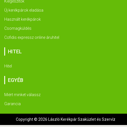
Kiegészítők
Új kerékpárok eladása
Használt kerékpárok
Csomagküldés
Cofidis expressz online áruhitel
HITEL
Hitel
EGYÉB
Miért minket válassz
Garancia
Copyright © 2026 László Kerékpár Szaküzlet és Szervíz