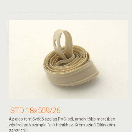
STD 18×559/26
Az alap tömlővédő szalag PVC-ből, amely több méretben
vásárolható szimpla falú felnikhez. Krém színű Cikkszám:
24929110