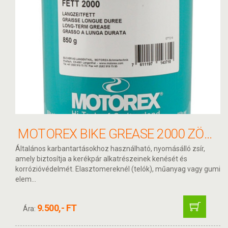
MOTOREX BIKE GREASE 2000 ZÖLD ZSÍR 850G
Általános karbantartásokhoz használható, nyomásálló zsír,
amely biztosítja a kerékpár alkatrészeinek kenését és
korrózióvédelmét. Elasztomereknél (telók), műanyag vagy gumi
elem...
9.500,- FT
Ára: