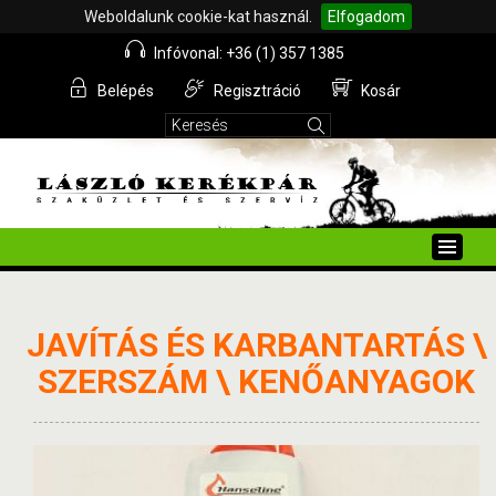
Weboldalunk cookie-kat használ.
Elfogadom
Infóvonal: +36 (1) 357 1385
Belépés
Regisztráció
Kosár
Toggle
naviga
JAVÍTÁS ÉS KARBANTARTÁS \
SZERSZÁM \ KENŐANYAGOK