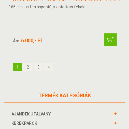
165 celsius forráspontú, szintetikus fékolaj.
6.000,- FT
Ára:
1
2
3
TERMÉK KATEGÓRIÁK
AJÁNDÉK UTALVÁNY
KERÉKPÁROK