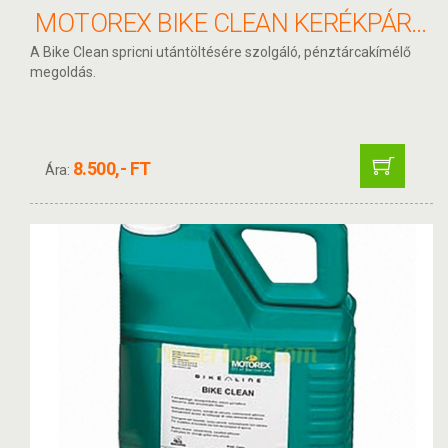
MOTOREX BIKE CLEAN KERÉKPÁRTISZTÍTÓ UTÁNTÖLTŐ 2L
A Bike Clean spricni utántöltésére szolgáló, pénztárcakímélő
megoldás.
8.500,- FT
Ára: