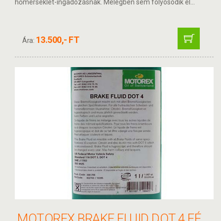
hőmérséklet-ingadozásnak. Melegben sem folyósodik el...
13.500,- FT
Ára:
MOTOREX BRAKE FLUID DOT 4 FÉKFOLYADÉK 1 L