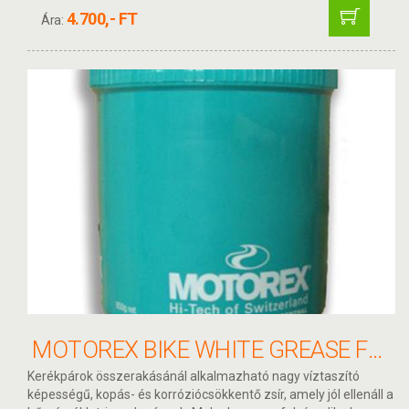
4.700,- FT
Ára:
MOTOREX BIKE WHITE GREASE FEHÉR ZSÍR 850G
Kerékpárok összerakásánál alkalmazható nagy víztaszító
képességű, kopás- és korróziócsökkentő zsír, amely jól ellenáll a