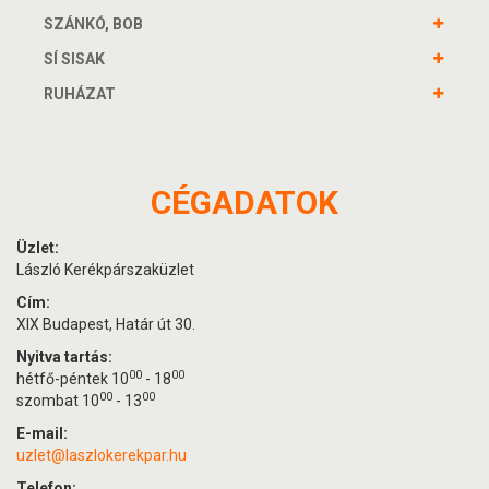
SZÁNKÓ, BOB
SÍ SISAK
RUHÁZAT
CÉGADATOK
Üzlet:
László Kerékpárszaküzlet
Cím:
XIX Budapest, Határ út 30.
Nyitva tartás:
00
00
hétfő-péntek 10
- 18
00
00
szombat 10
- 13
E-mail:
uzlet@laszlokerekpar.hu
Telefon: