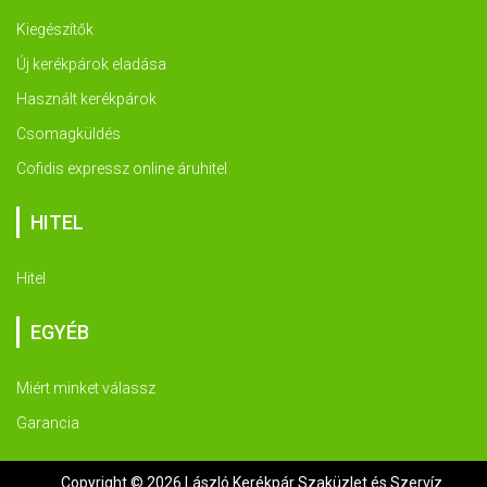
Kiegészítők
Új kerékpárok eladása
Használt kerékpárok
Csomagküldés
Cofidis expressz online áruhitel
HITEL
Hitel
EGYÉB
Miért minket válassz
Garancia
Copyright © 2026 László Kerékpár Szaküzlet és Szervíz