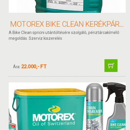
MOTOREX BIKE CLEAN KERÉKPÁRTISZTÍTÓ UTÁNTÖLTŐ 5L
A Bike Clean spricni utántöltésére szolgáló, pénztárcakímélő
megoldás. Szerviz kiszerelés
22.000,- FT
Ára: