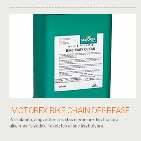
MOTOREX BIKE CHAIN DEGREASER LÁNCMOSÓ FOLYADÉK 5 L
Zsírtalanító, alapvetően a hajtás elemeinek tisztítására
alkalmas folyadék. Tökéletes a lánc tisztítására.