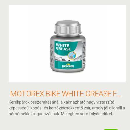
MOTOREX BIKE WHITE GREASE FEHÉR ZSÍR 100G
Kerékpárok összerakásánál alkalmazható nagy víztaszító
képességű, kopás- és korróziócsökkentő zsír, amely jól ellenáll a
hőmérséklet-ingadozásnak. Melegben sem folyósodik el...