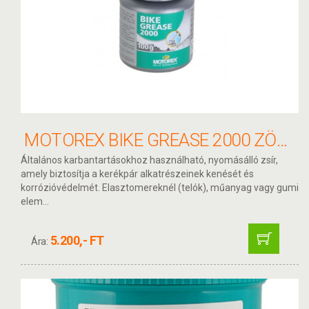
MOTOREX BIKE GREASE 2000 ZÖLD ZSÍR 100G
Általános karbantartásokhoz használható, nyomásálló zsír,
amely biztosítja a kerékpár alkatrészeinek kenését és
korrózióvédelmét. Elasztomereknél (telók), műanyag vagy gumi
elem...
5.200,- FT
Ára: