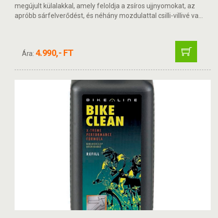
megújult külalakkal, amely feloldja a zsíros ujjnyomokat, az
apróbb sárfelverődést, és néhány mozdulattal csilli-villivé va...
4.990,- FT
Ára: