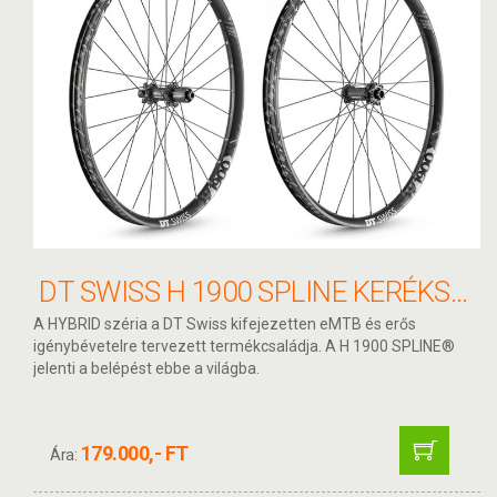
DT SWISS H 1900 SPLINE KERÉKSZETT 27.5" 15/110 - 12/148 MICROSPLINE ACÉL 30MM
A HYBRID széria a DT Swiss kifejezetten eMTB és erős
igénybévetelre tervezett termékcsaládja. A H 1900 SPLINE®
jelenti a belépést ebbe a világba.
179.000,- FT
Ára: