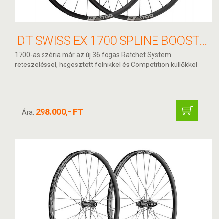
DT SWISS EX 1700 SPLINE BOOST 29" KERÉKSZETT CL 15X110 - 12X148 30MM HG
1700-as széria már az új 36 fogas Ratchet System
reteszeléssel, hegesztett felnikkel és Competition küllőkkel
298.000,- FT
Ára: