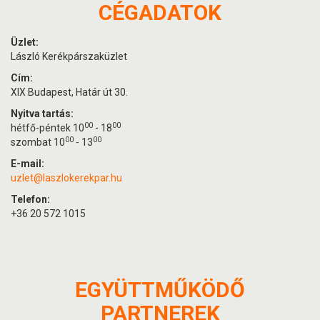
CÉGADATOK
Üzlet:
László Kerékpárszaküzlet
Cím:
XIX Budapest, Határ út 30.
Nyitva tartás:
00
00
hétfő-péntek 10
- 18
00
00
szombat 10
- 13
E-mail:
uzlet@laszlokerekpar.hu
Telefon:
+36 20 572 1015
EGYÜTTMŰKÖDŐ
PARTNEREK