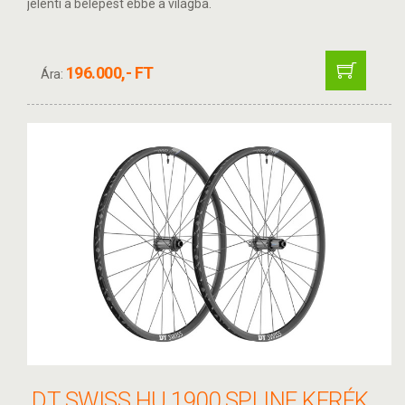
jelenti a belépést ebbe a világba.
196.000,- FT
Ára:
DT SWISS HU 1900 SPLINE KERÉKSZETT 29" 5/100 - 5/135 25MM LN SHIMANO HG