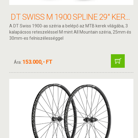
DT SWISS M 1900 SPLINE 29" KERÉKSZETT CL 15/100 - 12/142 30MM SRAM XD
A DT Swiss 1900-as széria a belépő az MTB kerek világába, 3
kalapácsos reteszeléssel M mint All Mountain széria, 25mm és
30mm-es felniszélességgel
153.000,- FT
Ára: