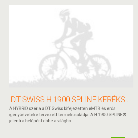
DT SWISS H 1900 SPLINE KERÉKSZETT 27.5" 15/110 - 12/148 SHIMANO HG ACÉL 30MM
A HYBRID széria a DT Swiss kifejezetten eMTB és erős
igénybévetelre tervezett termékcsaládja. A H 1900 SPLINE®
jelenti a belépést ebbe a világba.