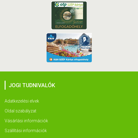
JOGI TUDNIVALÓK
Adatkezelési elvek
Oldal szabályzat
Vásárlási információk
Szállítási információk