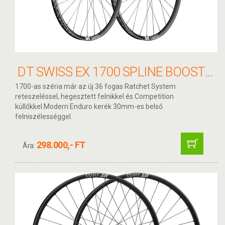
DT SWISS EX 1700 SPLINE BOOST 29" KERÉKSZETT CL 15X110 - 12X148 30MM MICROSPLINE
1700-as széria már az új 36 fogas Ratchet System
reteszeléssel, hegesztett felnikkel és Competition
küllőkkel.Modern Enduro kerék 30mm-es belső
felniszélességgel.
298.000,- FT
Ára: