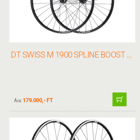
DT SWISS M 1900 SPLINE BOOST CL KERÉKSZETT 27.5" 15/110 30MM LN SRAM XD
179.000,- FT
Ára: