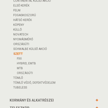
CONTINENTAL KÜLSŐ AKCIÓ
ELSŐ KERÉK
FELNI
FOGASKOSZORÚ
HÁTSÓ KERÉK
KÖPENY
KÜLLŐ
NOVATECH
NYOMÁSMÉRŐ
ORSZÁGÚTI
SCHWALBE KÜLSŐ AKCIÓ
SZETT
FIXI
HYBRID, EMTB
MTB
ORSZÁGÚTI
TÖMLŐ
TÖMLŐ VÉDŐ, DEFEKTVÉDELEM
TUBELESS
KORMÁNY ÉS ALKATRÉSZEI