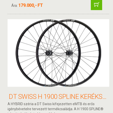
179.000,- FT
Ára:
DT SWISS H 1900 SPLINE KERÉKSZETT 29" 15/110 - 12/148 MICROSPLINE LN 30MM
A HYBRID széria a DT Swiss kifejezetten eMTB és erős
igénybévetelre tervezett termékcsaládja. A H 1900 SPLINE®