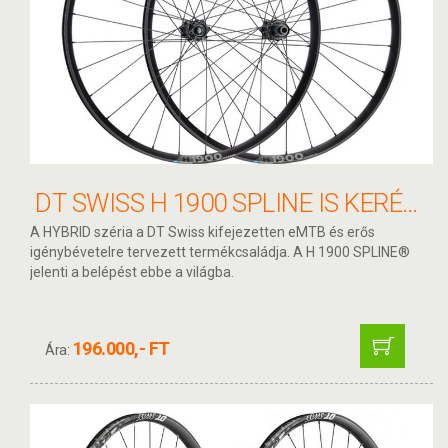
DT SWISS H 1900 SPLINE IS KERÉKSZETT 27.5" 15/110 - 12/148 LN ACÉL 35MM MICRO
A HYBRID széria a DT Swiss kifejezetten eMTB és erős
igénybévetelre tervezett termékcsaládja. A H 1900 SPLINE®
jelenti a belépést ebbe a világba.
196.000,- FT
Ára: