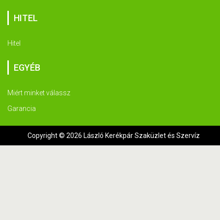
HITEL
Hitel
EGYÉB
Miért minket válassz
Garancia
Copyright © 2026 László Kerékpár Szaküzlet és Szervíz