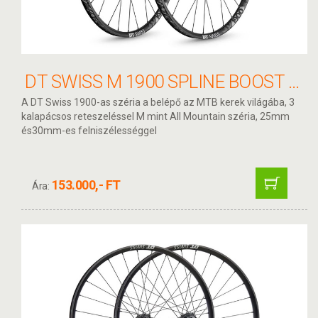
DT SWISS M 1900 SPLINE BOOST 29" KERÉKSZETT CL 15/110 - 12/148 25MM SRAM XD
A DT Swiss 1900-as széria a belépő az MTB kerek világába, 3
kalapácsos reteszeléssel M mint All Mountain széria, 25mm
és30mm-es felniszélességgel
153.000,- FT
Ára: