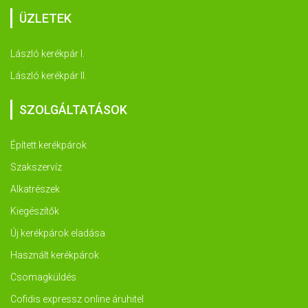
ÜZLETEK
László kerékpár I.
László kerékpár II.
SZOLGÁLTATÁSOK
Épített kerékpárok
Szakszervíz
Alkatrészek
Kiegészítők
Új kerékpárok eladása
Használt kerékpárok
Csomagküldés
Cofidis expressz online áruhitel