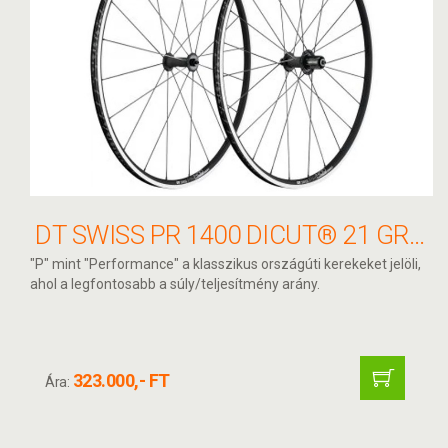
DT SWISS PR 1400 DICUT® 21 GRAPHITE KERÉKSZETT
"P" mint "Performance" a klasszikus országúti kerekeket jelöli,
ahol a legfontosabb a súly/teljesítmény arány.
323.000,- FT
Ára: