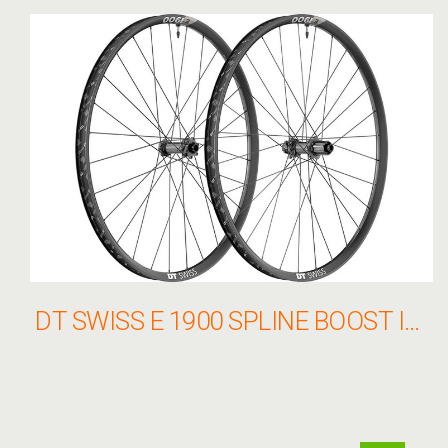
DT SWISS E 1900 SPLINE BOOST IS KERÉKSZETT 27.5" 15/110 - 12/148 RATCHET LN 30MM