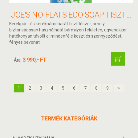
JOE'S NO-FLATS ECO SOAP TISZTÍTÓSZER 1000ML
Kerékpár - és kerékpárosbarát tisztítószer, amely
biztonságosan használható bármilyen felületen, ugyanakkor
hatékonyan távolít el mindenféle koszt és szennyeződést,
fényes bevonat...
3.990,- FT
Ára:
1
2
3
4
5
6
7
8
9
TERMÉK KATEGÓRIÁK