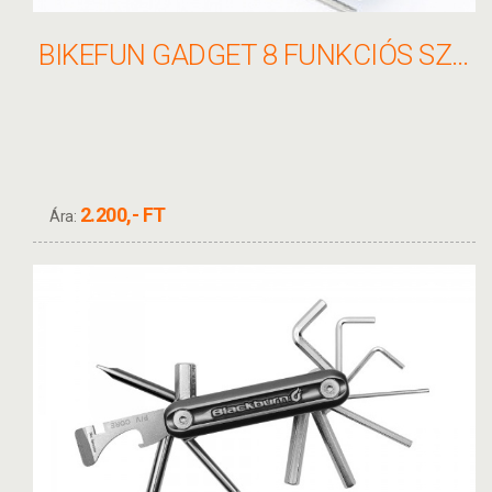
BIKEFUN GADGET 8 FUNKCIÓS SZERSZÁM - FH-02B #KÉZI
2.200,- FT
Ára: