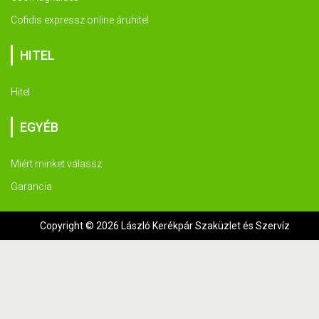
Cofidis expressz online áruhitel
HITEL
Hitel
EGYÉB
Miért minket válassz
Garancia
Copyright © 2026 László Kerékpár Szaküzlet és Szervíz