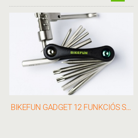
BIKEFUN GADGET 12 FUNKCIÓS SZERSZÁM - BT-125A #KÉZI