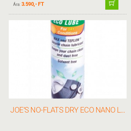
3.590,- FT
Ára:
JOE'S NO-FLATS DRY ECO NANO LUBE LÁNCOLAJ