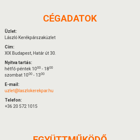
CÉGADATOK
Üzlet:
László Kerékpárszaküzlet
Cím:
XIX Budapest, Határ út 30.
Nyitva tartás:
00
00
hétfő-péntek 10
- 18
00
00
szombat 10
- 13
E-mail:
uzlet@laszlokerekpar.hu
Telefon:
+36 20 572 1015
EGYÜTTMŰKÖDŐ