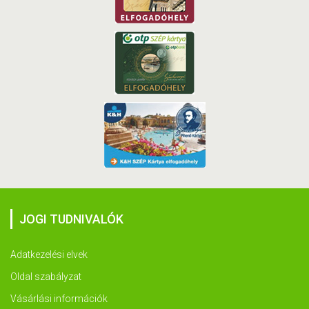
JOGI TUDNIVALÓK
Adatkezelési elvek
Oldal szabályzat
Vásárlási információk