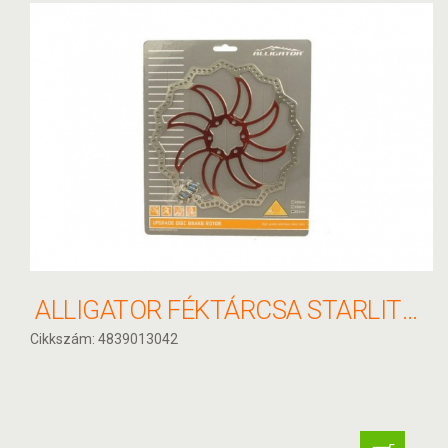
ALLIGATOR FÉKTÁRCSA STARLITE PIROS 203MM HKR20
Cikkszám: 4839013042