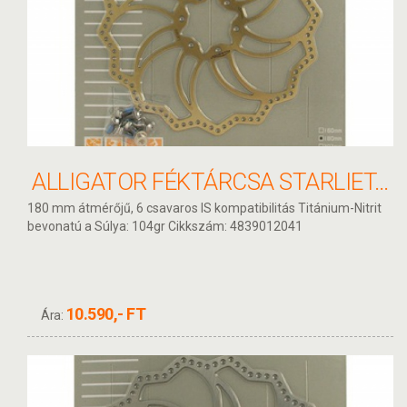
ALLIGATOR FÉKTÁRCSA STARLIET-TI 180MM HKR19TI
180 mm átmérőjű, 6 csavaros IS kompatibilitás Titánium-Nitrit
bevonatú a Súlya: 104gr Cikkszám: 4839012041
10.590,- FT
Ára: