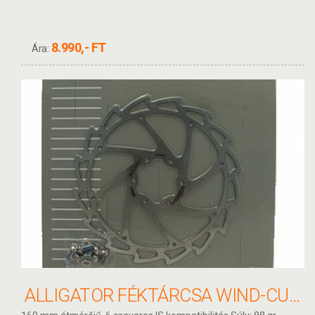
8.990,- FT
Ára:
ALLIGATOR FÉKTÁRCSA WIND-CUTTER 160MM HKR11