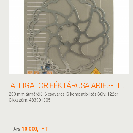
ALLIGATOR FÉKTÁRCSA ARIES-TI 203MM HKR23TI
203 mm átmérőjű, 6 csavaros IS kompatibilitás Súly: 122gr
Cikkszám: 483901305
10.000,- FT
Ára: