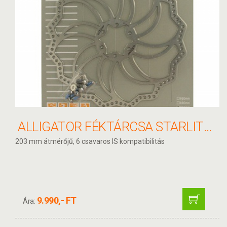
ALLIGATOR FÉKTÁRCSA STARLITE 203MM HKR20
203 mm átmérőjű, 6 csavaros IS kompatibilitás
9.990,- FT
Ára: