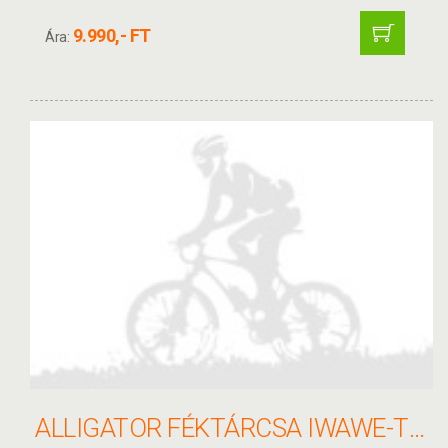
9.990,- FT
Ára:
ALLIGATOR FÉKTÁRCSA IWAWE-TI 160MM HKR14TI