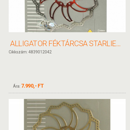
ALLIGATOR FÉKTÁRCSA STARLIET PIROS 180MM HKR19RD
Cikkszám: 4839012042
7.990,- FT
Ára: