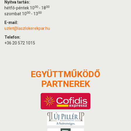
Nyitva tartás:
00
00
hétfő-péntek 10
- 18
00
00
szombat 10
- 13
E-mail:
uzlet@laszlokerekpar.hu
Telefon:
+36 20 572 1015
EGYÜTTMŰKÖDŐ
PARTNEREK