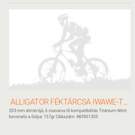
ALLIGATOR FÉKTÁRCSA IWAWE-TI 203 MM HKR16TI
203 mm átmérőjű, 6 csavaros IS kompatibilitás Titánium-Nitrit
bevonatú a Súlya: 157gr Cikkszám: 483901303