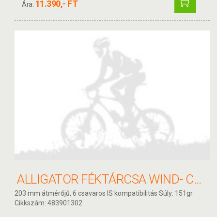
11.390,- FT
Ára:
ALLIGATOR FÉKTÁRCSA WIND- CUTTER 203MM HKR13
203 mm átmérőjű, 6 csavaros IS kompatibilitás Súly: 151gr
Cikkszám: 483901302