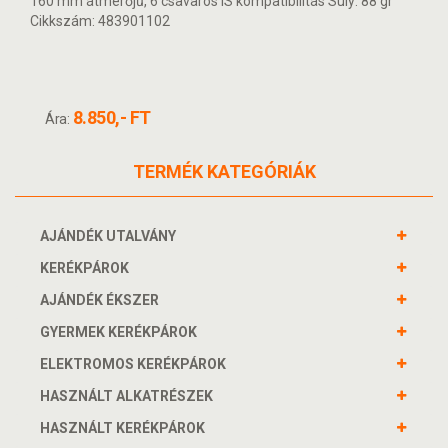
160 mm átmérőjű, 6 csavaros IS kompatibilitás Súly: 88 gr
Cikkszám: 483901102
8.850,- FT
Ára:
TERMÉK KATEGÓRIÁK
AJÁNDÉK UTALVÁNY
KERÉKPÁROK
AJÁNDÉK ÉKSZER
GYERMEK KERÉKPÁROK
ELEKTROMOS KERÉKPÁROK
HASZNÁLT ALKATRÉSZEK
HASZNÁLT KERÉKPÁROK