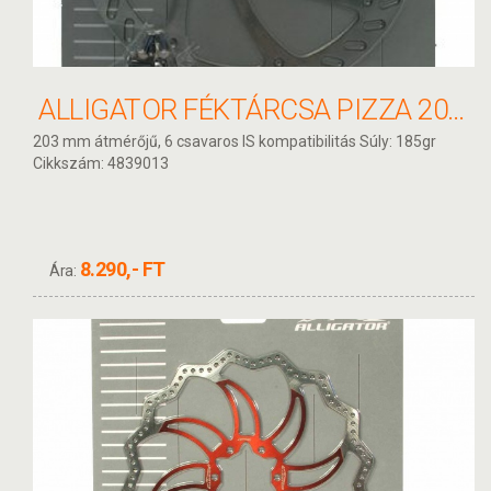
ALLIGATOR FÉKTÁRCSA PIZZA 203MM HKR03
203 mm átmérőjű, 6 csavaros IS kompatibilitás Súly: 185gr
Cikkszám: 4839013
8.290,- FT
Ára: