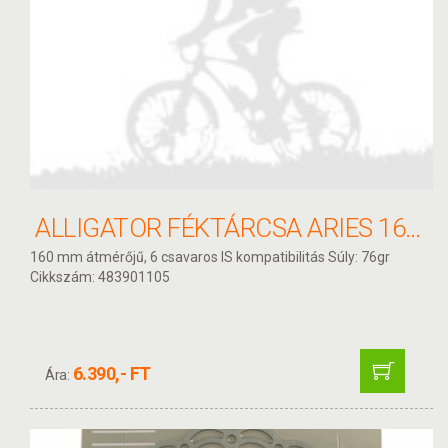
ALLIGATOR FÉKTÁRCSA ARIES 160MM HKR21
160 mm átmérőjű, 6 csavaros IS kompatibilitás Súly: 76gr
Cikkszám: 483901105
6.390,- FT
Ára: