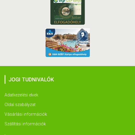
JOGI TUDNIVALÓK
Adatkezelési elvek
Oldal szabályzat
Vásárlási információk
Szállítási információk