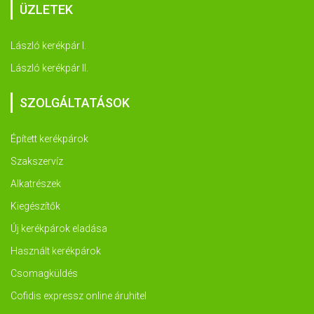
ÜZLETEK
László kerékpár I.
László kerékpár II.
SZOLGÁLTATÁSOK
Épített kerékpárok
Szakszervíz
Alkatrészek
Kiegészítők
Új kerékpárok eladása
Használt kerékpárok
Csomagküldés
Cofidis expressz online áruhitel