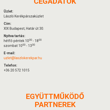
CÉGADATOK
Üzlet:
László Kerékpárszaküzlet
Cím:
XIX Budapest, Határ út 30.
Nyitva tartás:
00
00
hétfő-péntek 10
- 18
00
00
szombat 10
- 13
E-mail:
uzlet@laszlokerekpar.hu
Telefon:
+36 20 572 1015
EGYÜTTMŰKÖDŐ
PARTNEREK