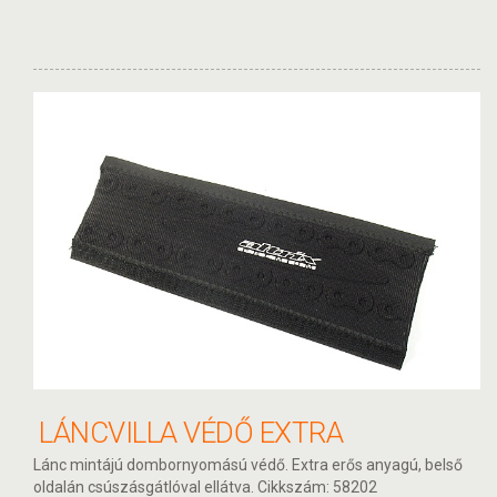
LÁNCVILLA VÉDŐ EXTRA
Lánc mintájú dombornyomású védő. Extra erős anyagú, belső
oldalán csúszásgátlóval ellátva. Cikkszám: 58202