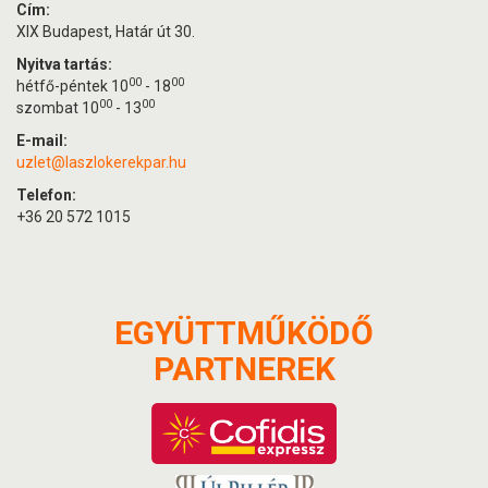
Cím:
XIX Budapest, Határ út 30.
Nyitva tartás:
00
00
hétfő-péntek 10
- 18
00
00
szombat 10
- 13
E-mail:
uzlet@laszlokerekpar.hu
Telefon:
+36 20 572 1015
EGYÜTTMŰKÖDŐ
PARTNEREK