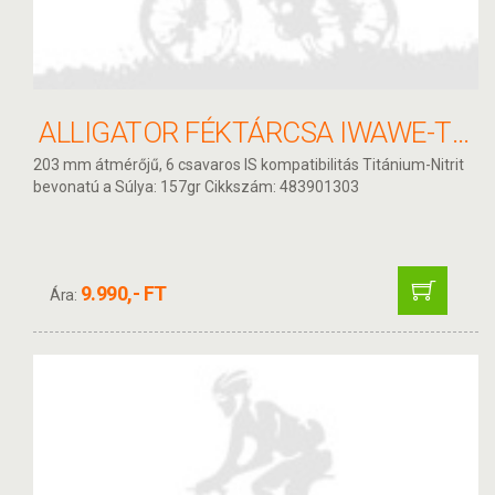
ALLIGATOR FÉKTÁRCSA IWAWE-TI 203 MM HKR16TI
203 mm átmérőjű, 6 csavaros IS kompatibilitás Titánium-Nitrit
bevonatú a Súlya: 157gr Cikkszám: 483901303
9.990,- FT
Ára: