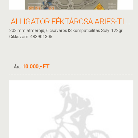
ALLIGATOR FÉKTÁRCSA ARIES-TI 203MM HKR23TI
203 mm átmérőjű, 6 csavaros IS kompatibilitás Súly: 122gr
Cikkszám: 483901305
10.000,- FT
Ára: