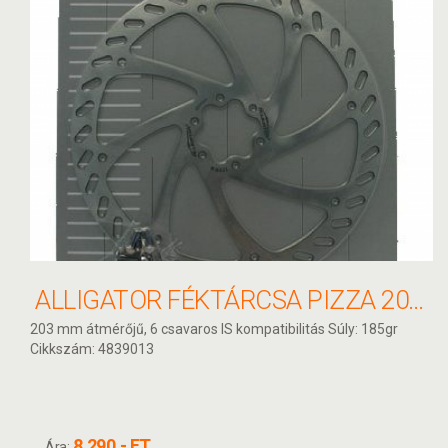
ALLIGATOR FÉKTÁRCSA PIZZA 203MM HKR03
203 mm átmérőjű, 6 csavaros IS kompatibilitás Súly: 185gr
Cikkszám: 4839013
8.290,- FT
Ára: