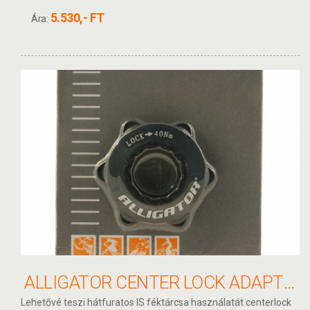
5.530,- FT
Ára:
ALLIGATOR CENTER LOCK ADAPTER ZÁRÓGYŰRŰVEL
Lehetővé teszi hátfuratos IS féktárcsa használatát centerlock