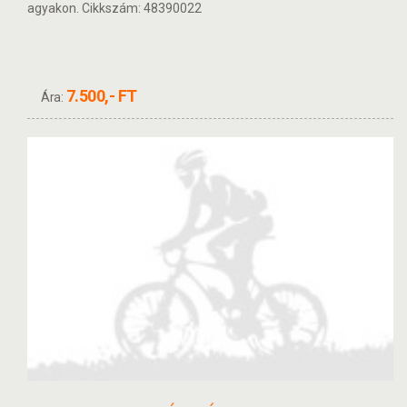
agyakon. Cikkszám: 48390022
7.500,- FT
Ára: