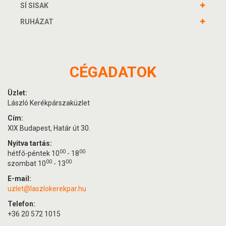
SÍ SISAK
RUHÁZAT
CÉGADATOK
Üzlet:
László Kerékpárszaküzlet
Cím:
XIX Budapest, Határ út 30.
Nyitva tartás:
00
00
hétfő-péntek 10
- 18
00
00
szombat 10
- 13
E-mail:
uzlet@laszlokerekpar.hu
Telefon:
+36 20 572 1015