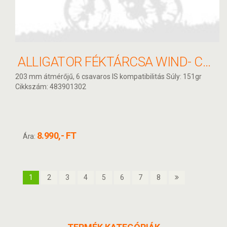
ALLIGATOR FÉKTÁRCSA WIND- CUTTER 203MM HKR13
203 mm átmérőjű, 6 csavaros IS kompatibilitás Súly: 151gr
Cikkszám: 483901302
8.990,- FT
Ára:
1
2
3
4
5
6
7
8