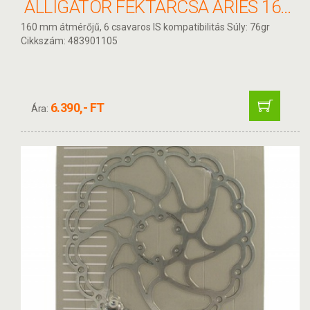
ALLIGATOR FÉKTÁRCSA ARIES 160MM HKR21
160 mm átmérőjű, 6 csavaros IS kompatibilitás Súly: 76gr
Cikkszám: 483901105
6.390,- FT
Ára: