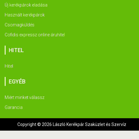
Új kerékpárok eladása
Használt kerékpárok
Csomagküldés
Cofidis expressz online áruhitel
HITEL
Hitel
EGYÉB
Miért minket válassz
Garancia
Copyright © 2026 László Kerékpár Szaküzlet és Szervíz