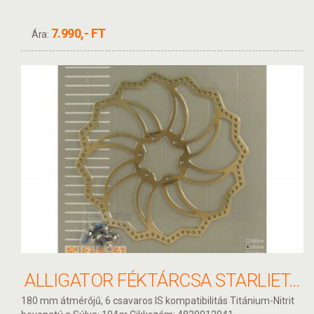
7.990,- FT
Ára:
ALLIGATOR FÉKTÁRCSA STARLIET-TI 180MM HKR19TI
180 mm átmérőjű, 6 csavaros IS kompatibilitás Titánium-Nitrit