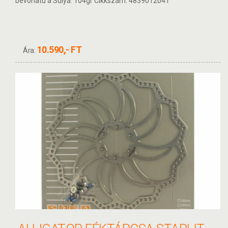
bevonatú a Súlya: 104gr Cikkszám: 4839012041
10.590,- FT
Ára: