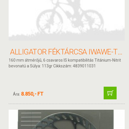
ALLIGATOR FÉKTÁRCSA IWAWE-TI 160MM HKR14TI
160 mm átmérőjű, 6 csavaros IS kompatibilitás Titánium-Nitrit
bevonatú a Súlya: 113gr Cikkszám: 4839011031
8.850,- FT
Ára: