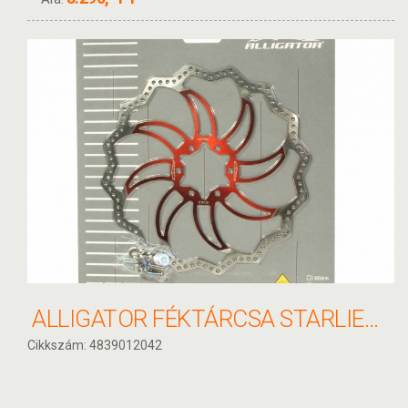
ALLIGATOR FÉKTÁRCSA STARLIET PIROS 180MM HKR19RD
Cikkszám: 4839012042