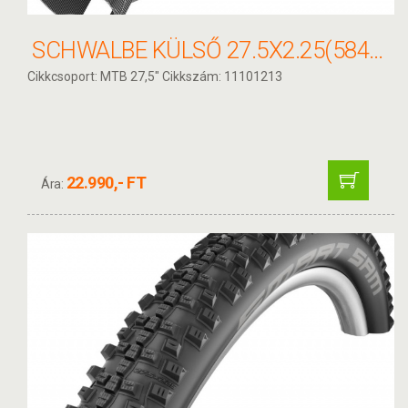
SCHWALBE KÜLSŐ 27.5X2.25(584-57) MARATHON PLUS MTB PERF HS468 SG DC REF TW 1270G
Cikkcsoport: MTB 27,5" Cikkszám: 11101213
22.990,- FT
Ára: