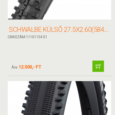
SCHWALBE KÜLSŐ 27.5X2.60(584-65) SMART SAM PERF HS476 ADX LS 850G
CIKKSZÁM:11101154.01
12.500,- FT
Ára: