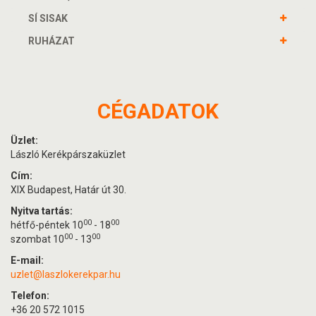
SÍ SISAK
RUHÁZAT
CÉGADATOK
Üzlet:
László Kerékpárszaküzlet
Cím:
XIX Budapest, Határ út 30.
Nyitva tartás:
00
00
hétfő-péntek 10
- 18
00
00
szombat 10
- 13
E-mail:
uzlet@laszlokerekpar.hu
Telefon:
+36 20 572 1015