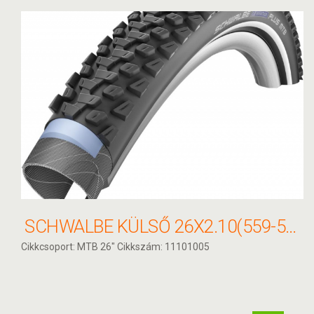
SCHWALBE KÜLSŐ 26X2.10(559-54) MARATHON PLUS MTB PERF HS468 SG DC REF TW 1150G
Cikkcsoport: MTB 26" Cikkszám: 11101005