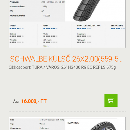
SCHWALBE KÜLSŐ 26X2.00(559-50) BIG APPLE PERF 11100298
Cikkcsoport: TÚRA / VÁROSI 26" HS430 RG EC REF LS 675g
16.000,- FT
Ára: