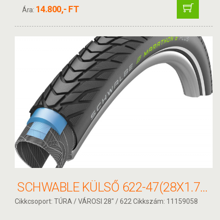
14.800,- FT
Ára:
SCHWABLE KÜLSŐ 622-47(28X1.75) MARATHON E-PLUS PERF HS498 SG-DG ADE REF TW 1150G
Cikkcsoport: TÚRA / VÁROSI 28" / 622 Cikkszám: 11159058