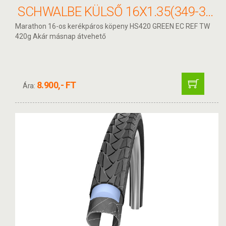
SCHWALBE KÜLSŐ 16X1.35(349-35) MARATHON PERF 11100147
Marathon 16-os kerékpáros köpeny HS420 GREEN EC REF TW
420g Akár másnap átvehető
8.900,- FT
Ára: