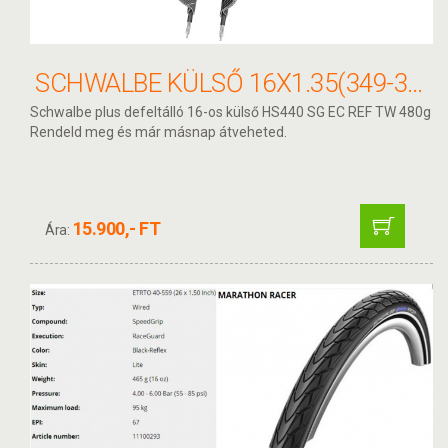
SCHWALBE KÜLSŐ 16X1.35(349-35) MARATHON PLUS PERF 11100756
Schwalbe plus defeltálló 16-os külső HS440 SG EC REF TW 480g
Rendeld meg és már másnap átveheted.
15.900,- FT
Ára: