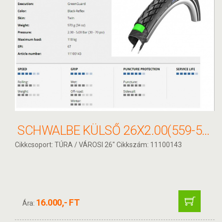
SCHWALBE KÜLSŐ 26X2.00(559-50) MARATHON PERF HS420 GREEN EC REF TW 970G
Cikkcsoport: TÚRA / VÁROSI 26" Cikkszám: 11100143
16.000,- FT
Ára: