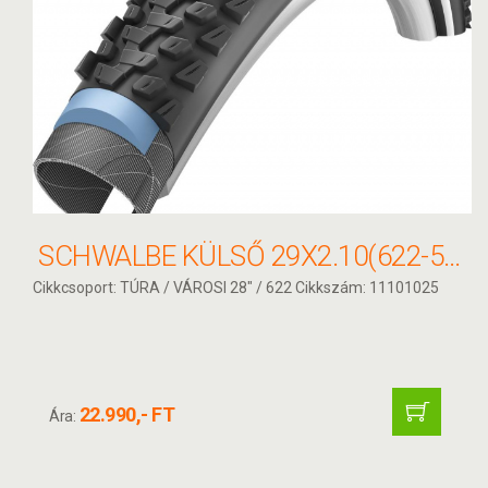
SCHWALBE KÜLSŐ 29X2.10(622-54) MARATHON PLUS MTB PERF HS468 SG DC REF TW 1275G
Cikkcsoport: TÚRA / VÁROSI 28" / 622 Cikkszám: 11101025
22.990,- FT
Ára: