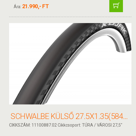
21.990,- FT
Ára:
SCHWALBE KÜLSŐ 27.5X1.35(584-35) KOJAK PERF HS385 RG SPC LS 410G
CIKKSZÁM: 11100887.02 Cikkcsoport: TÚRA / VÁROSI 27,5"