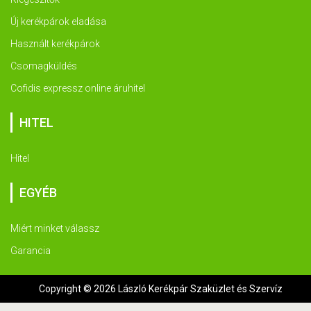
Új kerékpárok eladása
Használt kerékpárok
Csomagküldés
Cofidis expressz online áruhitel
HITEL
Hitel
EGYÉB
Miért minket válassz
Garancia
Copyright © 2026 László Kerékpár Szaküzlet és Szervíz