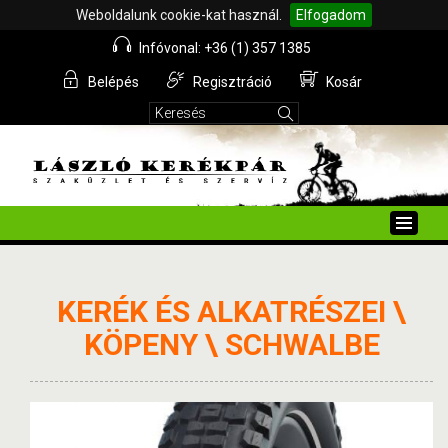
Weboldalunk cookie-kat használ.
Elfogadom
Infóvonal: +36 (1) 357 1385
Belépés
Regisztráció
Kosár
Toggle
naviga
KERÉK ÉS ALKATRÉSZEI \
KÖPENY \ SCHWALBE