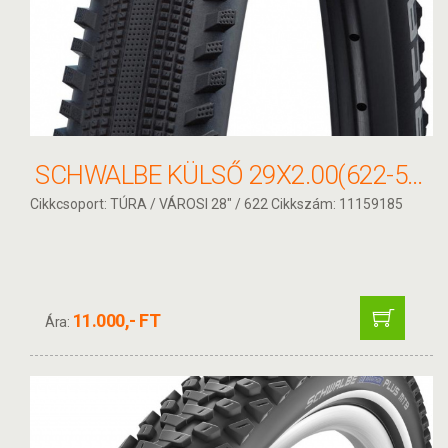
SCHWALBE KÜLSŐ 29X2.00(622-50) HURRICANE PERF HS499 ADX 650G
Cikkcsoport: TÚRA / VÁROSI 28" / 622 Cikkszám: 11159185
11.000,- FT
Ára: