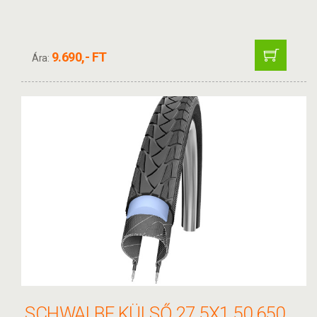
9.690,- FT
Ára:
SCHWALBE KÜLSŐ 27.5X1.50 650X38B(584-40) MARATHON PLUS PERF HS440 SG EC REF TW 920G