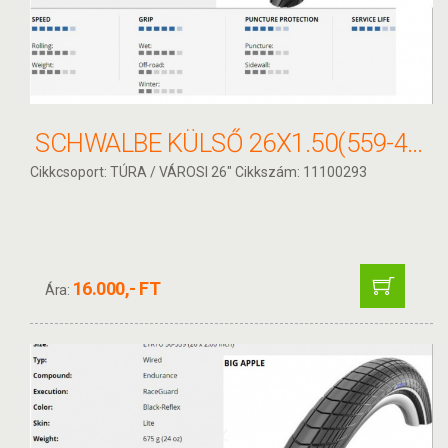
SCHWALBE KÜLSŐ 26X1.50(559-40) MARATHON RACER PERF HS429 RG SPC REF LS 465G
Cikkcsoport: TÚRA / VÁROSI 26" Cikkszám: 11100293
16.000,- FT
Ára: