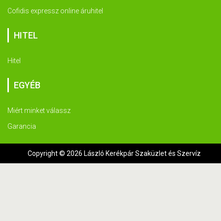
Cofidis expressz online áruhitel
HITEL
Hitel
EGYÉB
Miért minket válassz
Garancia
Copyright © 2026 László Kerékpár Szaküzlet és Szervíz