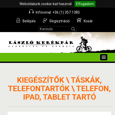
Weboldalunk cookie-kat használ.
Elfogadom
Infóvonal: +36 (1) 357 1385
Belépés
Regisztráció
Kosár
Toggle
naviga
KIEGÉSZÍTŐK \ TÁSKÁK,
TELEFONTARTÓK \ TELEFON,
IPAD, TABLET TARTÓ