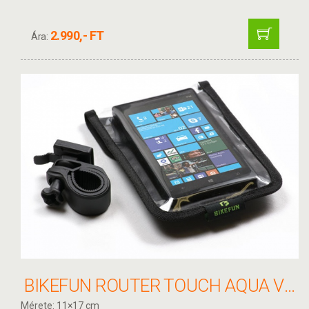
2.990,- FT
Ára:
BIKEFUN ROUTER TOUCH AQUA VÍZÁLLÓ TELEFON/GPS TARTÓ KORMÁNYRA - B11047
Mérete: 11×17 cm