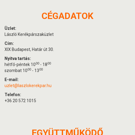
CÉGADATOK
Üzlet:
László Kerékpárszaküzlet
Cím:
XIX Budapest, Határ út 30.
Nyitva tartás:
00
00
hétfő-péntek 10
- 18
00
00
szombat 10
- 13
E-mail:
uzlet@laszlokerekpar.hu
Telefon:
+36 20 572 1015
EGYÜTTMŰKÖDŐ