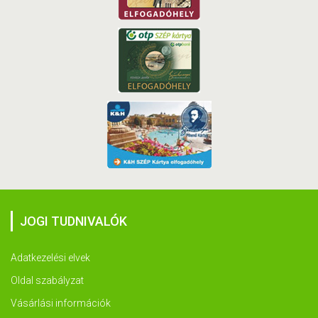
JOGI TUDNIVALÓK
Adatkezelési elvek
Oldal szabályzat
Vásárlási információk