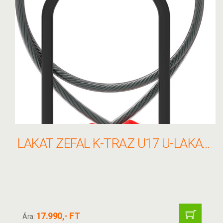
LAKAT ZEFAL K-TRAZ U17 U-LAKAT+SODRONY 13X230/10X1200MM+TART SZÁMOS FEKETE
17.990,- FT
Ára: