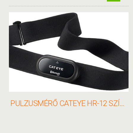
PULZUSMÉRŐ CATEYE HR-12 SZÍJ BLUETOOTH 1603980