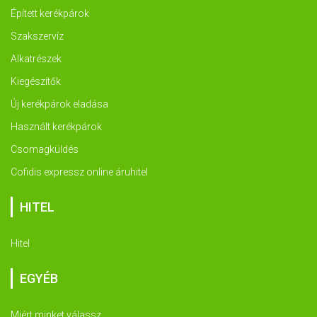
Épített kerékpárok
Szakszervíz
Alkatrészek
Kiegészítők
Új kerékpárok eladása
Használt kerékpárok
Csomagküldés
Cofidis expressz online áruhitel
HITEL
Hitel
EGYÉB
Miért minket válassz