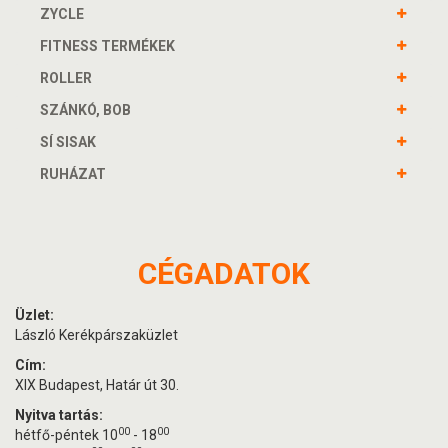
ZYCLE
FITNESS TERMÉKEK
ROLLER
SZÁNKÓ, BOB
SÍ SISAK
RUHÁZAT
CÉGADATOK
Üzlet:
László Kerékpárszaküzlet
Cím:
XIX Budapest, Határ út 30.
Nyitva tartás:
00
00
hétfő-péntek 10
- 18