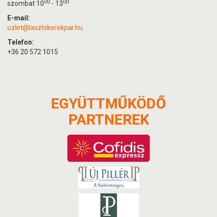
00
00
szombat 10
- 13
E-mail:
uzlet@laszlokerekpar.hu
Telefon:
+36 20 572 1015
EGYÜTTMŰKÖDŐ
PARTNEREK