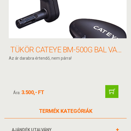
TÜKÖR CATEYE BM-500G BAL VAGY JOBB NAGY KORMÁNYVÉGBE "KAPASZKODÓS" CSEPP ALAKÚ
Az ár darabra értendő, nem párra!
3.500,- FT
Ára:
TERMÉK KATEGÓRIÁK
AJÁNDÉK UTALVÁNY