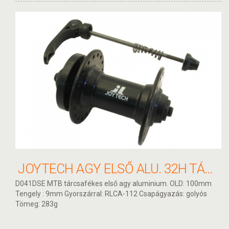
JOYTECH AGY ELSŐ ALU. 32H TÁRCSAFÉKES GYORSZÁRAS D041DSE
D041DSE MTB tárcsafékes első agy aluminium. OLD: 100mm
Tengely : 9mm Gyorszárral: RLCA-112 Csapágyazás: golyós
Tömeg: 283g