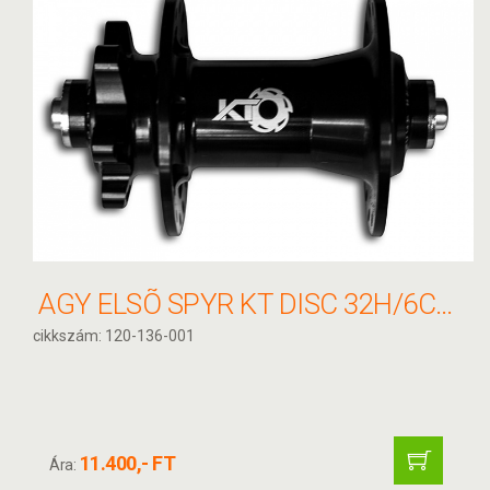
AGY ELSÕ SPYR KT DISC 32H/6CS 2 CSAPÁGY BLK
cikkszám: 120-136-001
11.400,- FT
Ára: