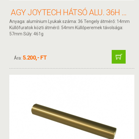
AGY JOYTECH HÁTSÓ ALU. 36H MENETES 14-ES TENGELY A03D-14 FEKETE
Anyaga: alumínium Lyukak száma: 36 Tengely átmérő: 14mm
Küllőfuratok közti átmérő: 54mm Küllőperemek távolsága:
57mm Súly: 461g
5.200,- FT
Ára: