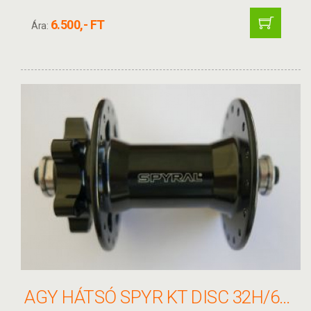
6.500,- FT
Ára:
AGY HÁTSÓ SPYR KT DISC 32H/6CS 8-9-10SPEED BLK