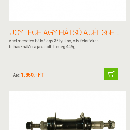
JOYTECH AGY HÁTSÓ ACÉL 36H MENETES CP
Acél menetes hátsó agy 36 lyukas, city felnifékes
felhasználásra javasolt. tömeg 445g
1.850,- FT
Ára: