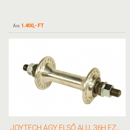
1.400,- FT
Ára:
JOYTECH AGY ELSŐ ALU. 36H EZÜST MENETES