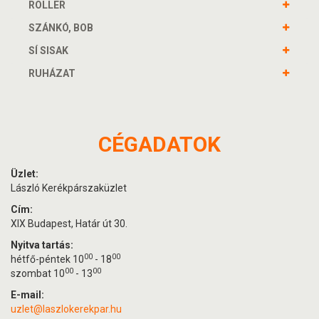
ROLLER
SZÁNKÓ, BOB
SÍ SISAK
RUHÁZAT
CÉGADATOK
Üzlet:
László Kerékpárszaküzlet
Cím:
XIX Budapest, Határ út 30.
Nyitva tartás:
00
00
hétfő-péntek 10
- 18
00
00
szombat 10
- 13
E-mail:
uzlet@laszlokerekpar.hu