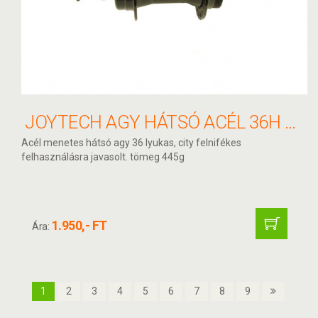
JOYTECH AGY HÁTSÓ ACÉL 36H MENETES FEKETE
Acél menetes hátsó agy 36 lyukas, city felnifékes
felhasználásra javasolt. tömeg 445g
1.950,- FT
Ára:
1
2
3
4
5
6
7
8
9