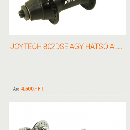
JOYTECH 802DSE AGY HÁTSÓ ALU 32H FEKETE GYORS KAZETTÁS 8-9 SPD
4.500,- FT
Ára: