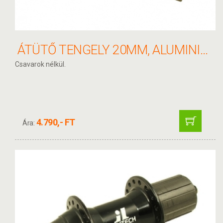
ÁTÜTŐ TENGELY 20MM, ALUMINIUM DH41SB/DH61SB-HEZ
Csavarok nélkül.
4.790,- FT
Ára: