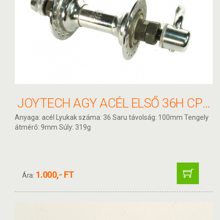
JOYTECH AGY ACÉL ELSŐ 36H CP GYORSZÁR JY-414QR
Anyaga: acél Lyukak száma: 36 Saru távolság: 100mm Tengely
átmérő: 9mm Súly: 319g
1.000,- FT
Ára: