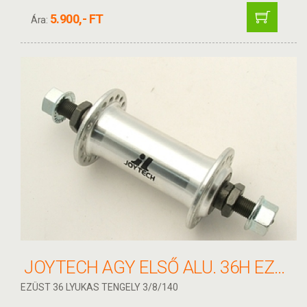
5.900,- FT
Ára:
JOYTECH AGY ELSŐ ALU. 36H EZÜST MENETES
EZÜST 36 LYUKAS TENGELY 3/8/140