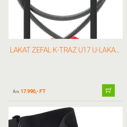
LAKAT ZEFAL K-TRAZ U17 U-LAKAT+SODRONY 13X230/10X1200MM+TART SZÁMOS FEKETE
17.990,- FT
Ára: