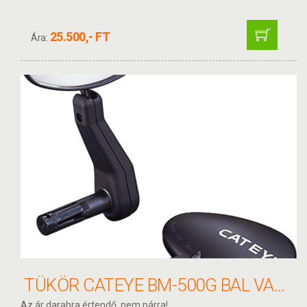
25.500,- FT
Ára:
TÜKÖR CATEYE BM-500G BAL VAGY JOBB NAGY KORMÁNYVÉGBE "KAPASZKODÓS" CSEPP ALAKÚ
Az ár darabra értendő, nem párra!