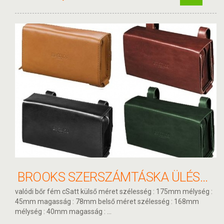
BROOKS SZERSZÁMTÁSKA ÜLÉSRE B2767 A07205
valódi bőr fém cSatt külső méret szélesség : 175mm mélység :
45mm magasság : 78mm belső méret szélesség : 168mm
mélység : 40mm magasság : ...