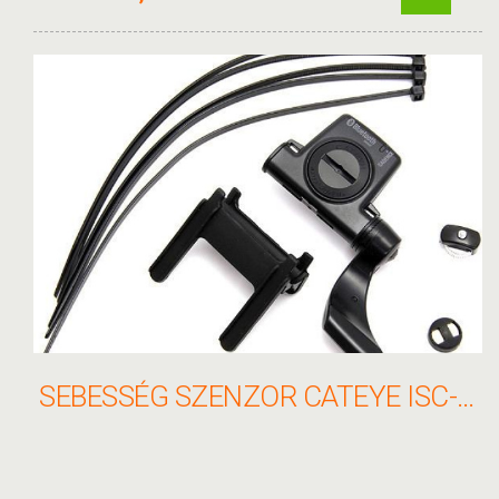
SEBESSÉG SZENZOR CATEYE ISC-12 PEDÁLFORDULATTAL BLUETOOTH