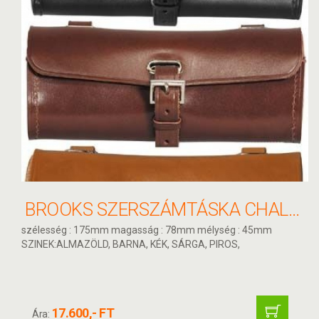
BROOKS SZERSZÁMTÁSKA CHALLENGE TOOL AGED A07210
szélesség : 175mm magasság : 78mm mélység : 45mm
SZINEK:ALMAZÖLD, BARNA, KÉK, SÁRGA, PIROS,
17.600,- FT
Ára: