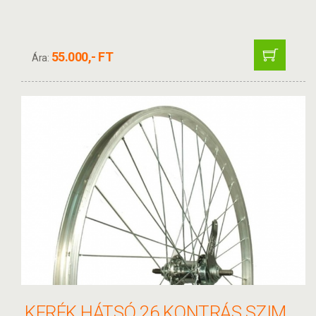
55.000,- FT
Ára:
KERÉK HÁTSÓ 26 KONTRÁS SZIMPLA F.