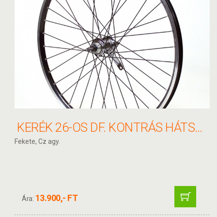
KERÉK 26-OS DF. KONTRÁS HÁTSÓ KERÉK
Fekete, Cz agy.
13.900,- FT
Ára: