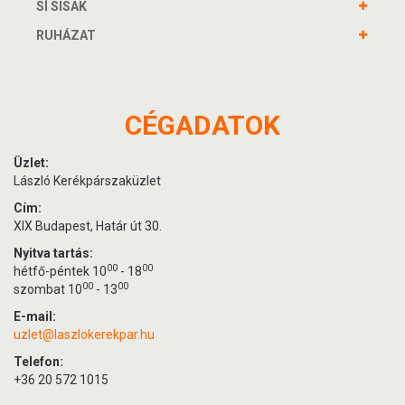
SÍ SISAK
RUHÁZAT
CÉGADATOK
Üzlet:
László Kerékpárszaküzlet
Cím:
XIX Budapest, Határ út 30.
Nyitva tartás:
00
00
hétfő-péntek 10
- 18
00
00
szombat 10
- 13
E-mail:
uzlet@laszlokerekpar.hu
Telefon:
+36 20 572 1015