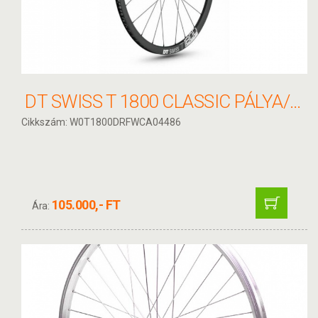
DT SWISS T 1800 CLASSIC PÁLYA/FIXI 120MM KERÉK HÁTSÓ
Cikkszám: W0T1800DRFWCA04486
105.000,- FT
Ára: