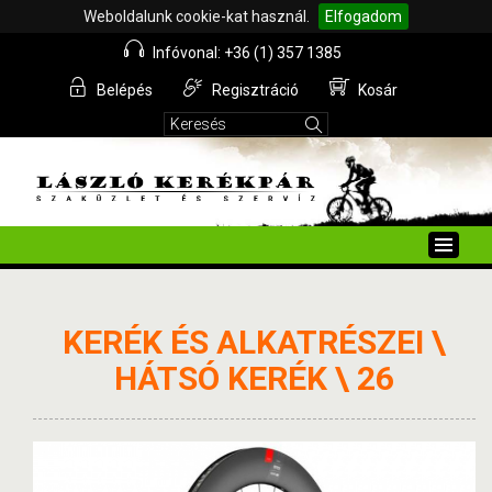
Weboldalunk cookie-kat használ.
Elfogadom
Infóvonal: +36 (1) 357 1385
Belépés
Regisztráció
Kosár
Toggle
naviga
KERÉK ÉS ALKATRÉSZEI \
HÁTSÓ KERÉK \ 26