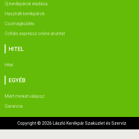
Új kerékpárok eladása
Használt kerékpárok
Csomagküldés
Cofidis expressz online áruhitel
HITEL
Hitel
EGYÉB
Miért minket válassz
Garancia
Copyright © 2026 László Kerékpár Szaküzlet és Szervíz