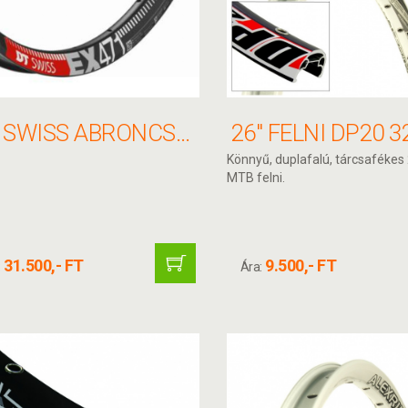
DT SWISS ABRONCS EX 471 TÖBB MÉRET
Könnyű, duplafalú, tárcsafékes
MTB felni.
31.500,- FT
9.500,- FT
:
Ára: