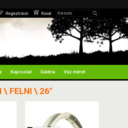
Regisztráció
Kosár
z
Kapcsolat
Galéria
Váz méret
\ FELNI \ 26"