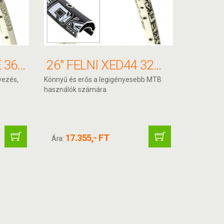
26" FELNI XD-LITE 36H 559X17 FEHÉR F/V ALEX
26" FELNI XED44 32H 559X20 FEHÉR A/V ALEX
vezés,
Könnyű és erős a legigényesebb MTB
használók számára
17.355,- FT
Ára: