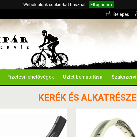
Weboldalunk cookie-kat használ.
Elfogadom
Belépés
Fizetési lehetőségek
Üzlet bemutatása
Szakszerví
KERÉK ÉS ALKATRÉSZEI 