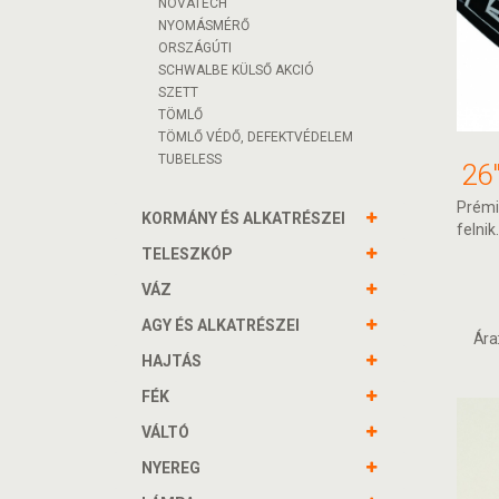
NOVATECH
NYOMÁSMÉRŐ
ORSZÁGÚTI
SCHWALBE KÜLSŐ AKCIÓ
SZETT
TÖMLŐ
TÖMLŐ VÉDŐ, DEFEKTVÉDELEM
TUBELESS
Prémi
KORMÁNY ÉS ALKATRÉSZEI
felnik.
TELESZKÓP
VÁZ
AGY ÉS ALKATRÉSZEI
Ára
HAJTÁS
FÉK
VÁLTÓ
NYEREG