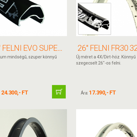
26" FELNI EVO SUPERCOMP 559X20 FEKETE ANOD F/V ALEX
um minőségű, szuper könnyű
Új méret a 4X/Dirt-höz. Könnyű
szegecselt 26"-os felni.
24.300,- FT
17.390,- FT
:
Ára: