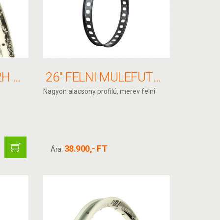
26" FELNI FR30 32H 559X23 FEHÉR A/V ALEX
26" FELNI MULEFUT80 32H 559 /74,4/80MM FEKETE ILLESZTETT SUN RINGLÉ TUBELESS READY
Nagyon alacsony profilú, merev felni
38.900,- FT
Ára: