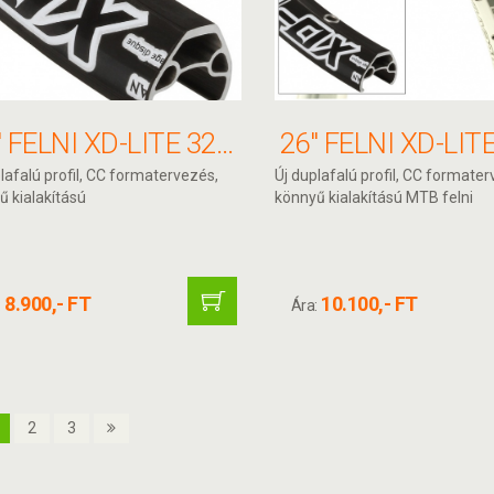
26" FELNI XD-LITE 32H 559X17 FEKETE ANOD F/V ALEX
lafalú profil, CC formatervezés,
Új duplafalú profil, CC formater
ű kialakítású
könnyű kialakítású MTB felni
8.900,- FT
10.100,- FT
:
Ára:
2
3