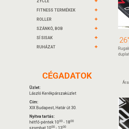
ZYCLE
FITNESS TERMÉKEK
ROLLER
SZÁNKÓ, BOB
SÍ SISAK
RUHÁZAT
Rugal
dupla
CÉGADATOK
Ára
Üzlet:
László Kerékpárszaküzlet
Cím:
XIX Budapest, Határ út 30.
Nyitva tartás:
00
00
hétfő-péntek 10
- 18
00
00
szombat 10
- 13