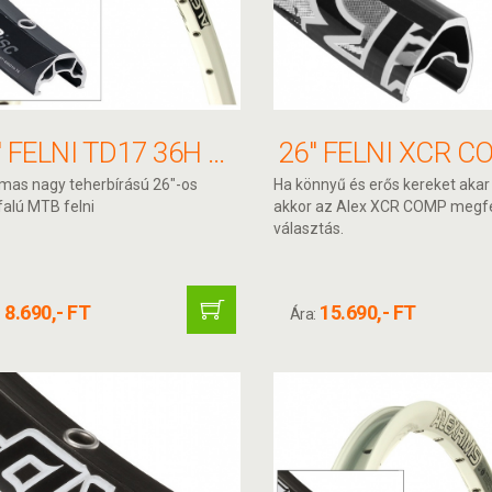
26" FELNI TD17 36H 559X17 FEHÉR F/V ALEX
mas nagy teherbírású 26"-os
Ha könnyű és erős kereket akar 
falú MTB felni
akkor az Alex XCR COMP megfe
választás.
8.690,- FT
15.690,- FT
:
Ára: