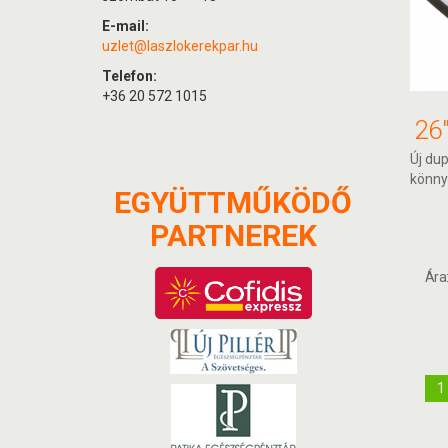
E-mail:
uzlet@laszlokerekpar.hu
Telefon:
+36 20 572 1015
Új dup
könny
EGYÜTTMŰKÖDŐ
PARTNEREK
Ára
1