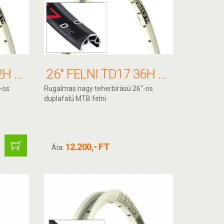
26" FELNI TD17 32H 559X17 FEHÉR F/V ALEX
26" FELNI TD17 36H 559X17 FEHÉR A/V ALEX
-os
Rugalmas nagy teherbírású 26"-os
duplafalú MTB felni
12.200,- FT
Ára: