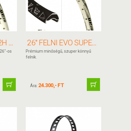
26" FELNI DP20 32H 559X20 FEHÉR F/V ALEX
26" FELNI EVO SUPERCOMP 559X20 FEHÉR F/V ALEX
 26"-os
Prémium minőségű, szuper könnyű
felnik.
24.300,- FT
Ára: