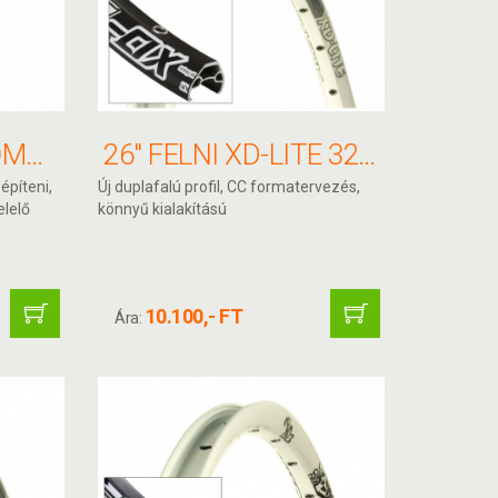
26" FELNI XCR COMP 32H 559X17,5 FEKETE ANOD F/V ALEX
26" FELNI XD-LITE 32H 559X17 FEHÉR F/V ALEX
építeni,
Új duplafalú profil, CC formatervezés,
lelő
könnyű kialakítású
10.100,- FT
Ára: