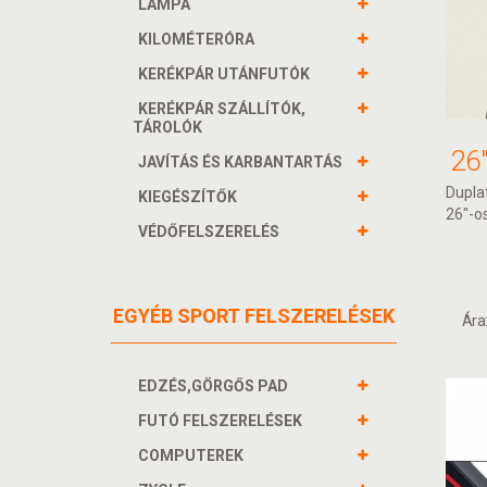
LÁMPA
KILOMÉTERÓRA
KERÉKPÁR UTÁNFUTÓK
KERÉKPÁR SZÁLLÍTÓK,
TÁROLÓK
JAVÍTÁS ÉS KARBANTARTÁS
Duplaf
KIEGÉSZÍTŐK
26"-o
VÉDŐFELSZERELÉS
EGYÉB SPORT FELSZERELÉSEK
Ára
EDZÉS,GÖRGŐS PAD
FUTÓ FELSZERELÉSEK
COMPUTEREK