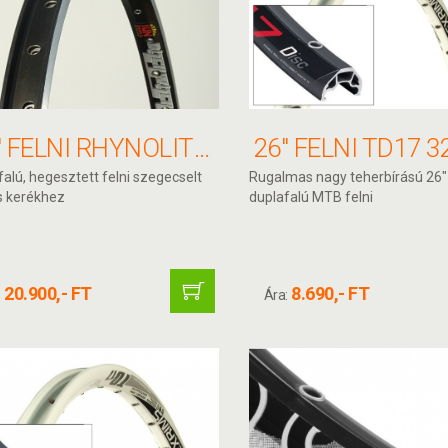
26" FELNI RHYNOLITE XL 36H 559 24/29,2MM FEKETE ILLESZTETT SUN RINGLÉ
alú, hegesztett felni szegecselt
Rugalmas nagy teherbírású 26"
s kerékhez
duplafalú MTB felni
20.900,- FT
8.690,- FT
:
Ára: