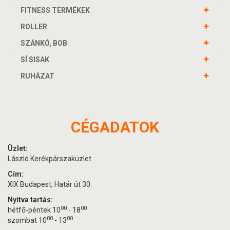
FITNESS TERMÉKEK
ROLLER
SZÁNKÓ, BOB
SÍ SISAK
RUHÁZAT
CÉGADATOK
Üzlet:
László Kerékpárszaküzlet
Cím:
XIX Budapest, Határ út 30.
Nyitva tartás:
00
00
hétfő-péntek 10
- 18
00
00
szombat 10
- 13