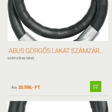
ABUS GÖRGŐS LAKAT SZÁMZÁRRAL STEEL-O-FLEX RAYDO PRO 1460/85, KF TARTÓVAL
számzáras lakat.
20.500,- FT
Ára: