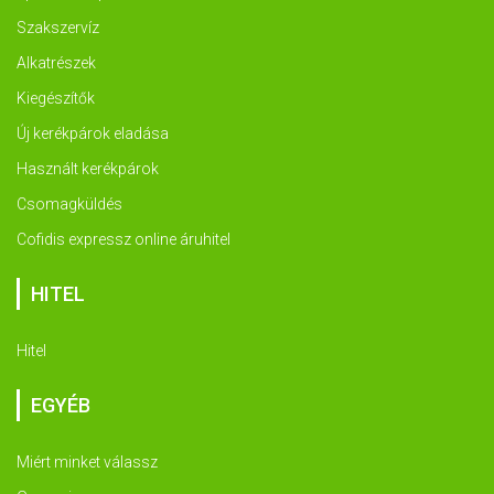
Szakszervíz
Alkatrészek
Kiegészítők
Új kerékpárok eladása
Használt kerékpárok
Csomagküldés
Cofidis expressz online áruhitel
HITEL
Hitel
EGYÉB
Miért minket válassz