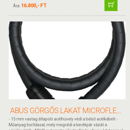
16.800,- FT
Ára:
ABUS GÖRGŐS LAKAT MICROFLEX 6615K/120/15
- 15 mm vastag átlapoló acélhüvely védi a belső acélkábelt -
Műanyag borítással, mely megvédi a kerékpár vázát a