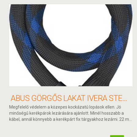
ABUS GÖRGŐS LAKAT IVERA STEEL-O-FLEX 7200/85
Megfelelő védelem a közepes kockázatú lopások ellen. Jó
minőségű kerékpárok lezárására ajánlott. Minél hosszabb a
kábel, annál könnyebb a kerékpárt fix tárgyakhoz lezárni. 22 m...