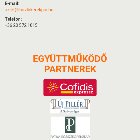
E-mail:
uzlet@laszlokerekpar.hu
Telefon:
+36 20 572 1015
EGYÜTTMŰKÖDŐ
PARTNEREK