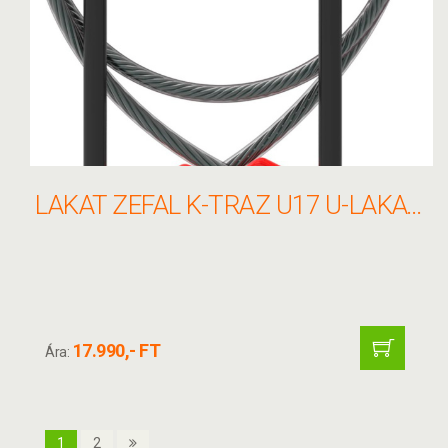
LAKAT ZEFAL K-TRAZ U17 U-LAKAT+SODRONY 13X230/10X1200MM+TART SZÁMOS FEKETE
17.990,- FT
Ára:
1
2