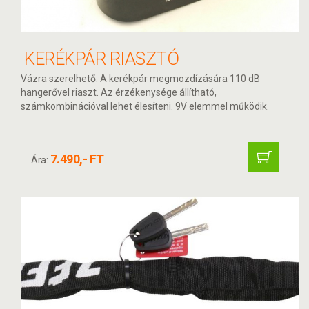
KERÉKPÁR RIASZTÓ
Vázra szerelhető. A kerékpár megmozdízására 110 dB
hangerővel riaszt. Az érzékenysége állítható,
számkombinációval lehet élesíteni. 9V elemmel működik.
7.490,- FT
Ára: