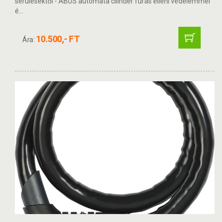
sérülésektől - ABUS automata cilinder fúrás elleni védelemmel
é...
10.500,- FT
Ára: