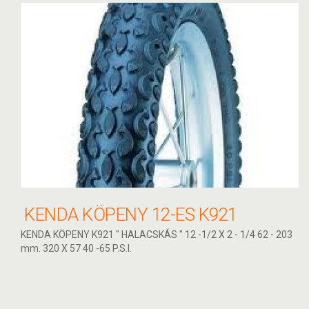
KENDA KÖPENY 12-ES K921
KENDA KÖPENY K921 " HALACSKÁS " 12 -1/2 X 2 - 1/4 62 - 203
mm. 320 X 57 40 -65 P.S.I.