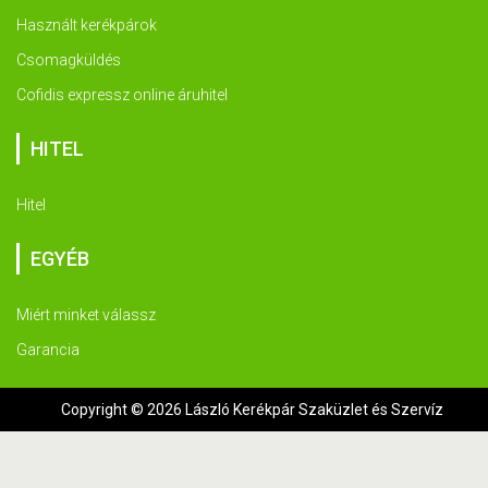
Használt kerékpárok
Csomagküldés
Cofidis expressz online áruhitel
HITEL
Hitel
EGYÉB
Miért minket válassz
Garancia
Copyright © 2026 László Kerékpár Szaküzlet és Szervíz