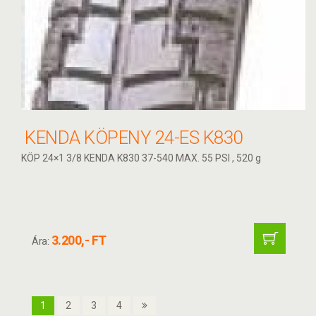
KENDA KÖPENY 24-ES K830
KÖP 24×1 3/8 KENDA K830 37-540 MAX. 55 PSI , 520 g
3.200,- FT
Ára:
1
2
3
4