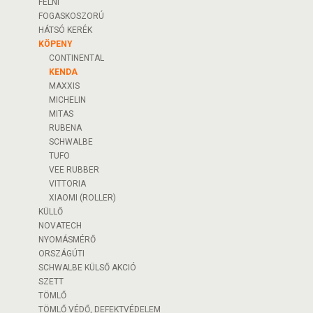
FELNI
FOGASKOSZORÚ
HÁTSÓ KERÉK
KÖPENY
CONTINENTAL
KENDA
MAXXIS
MICHELIN
MITAS
RUBENA
SCHWALBE
TUFO
VEE RUBBER
VITTORIA
XIAOMI (ROLLER)
KÜLLŐ
NOVATECH
NYOMÁSMÉRŐ
ORSZÁGÚTI
SCHWALBE KÜLSŐ AKCIÓ
SZETT
TÖMLŐ
TÖMLŐ VÉDŐ, DEFEKTVÉDELEM