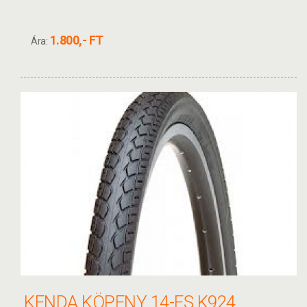
1.800,- FT
Ára:
KENDA KÖPENY 14-ES K924