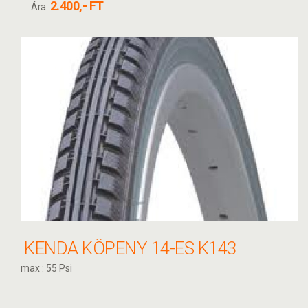
2.400,- FT
Ára:
KENDA KÖPENY 14-ES K143
max : 55 Psi