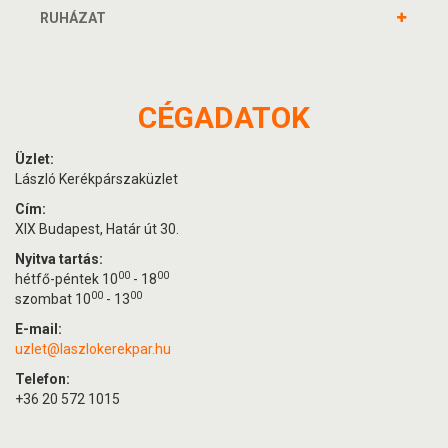
RUHÁZAT
CÉGADATOK
Üzlet:
László Kerékpárszaküzlet
Cím:
XIX Budapest, Határ út 30.
Nyitva tartás:
00
00
hétfő-péntek 10
- 18
00
00
szombat 10
- 13
E-mail:
uzlet@laszlokerekpar.hu
Telefon:
+36 20 572 1015