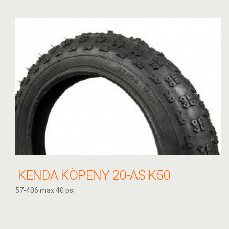
KENDA KÖPENY 20-AS K50
57-406 max 40 psi