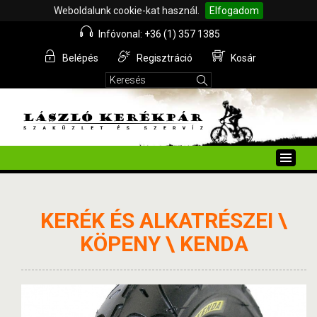
Weboldalunk cookie-kat használ.
Elfogadom
Infóvonal: +36 (1) 357 1385
Belépés
Regisztráció
Kosár
Toggle
naviga
KERÉK ÉS ALKATRÉSZEI \
KÖPENY \ KENDA