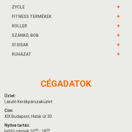
ZYCLE
FITNESS TERMÉKEK
ROLLER
SZÁNKÓ, BOB
SÍ SISAK
RUHÁZAT
CÉGADATOK
Üzlet:
László Kerékpárszaküzlet
Cím:
XIX Budapest, Határ út 30.
Nyitva tartás:
00
00
hétfő-péntek 10
- 18