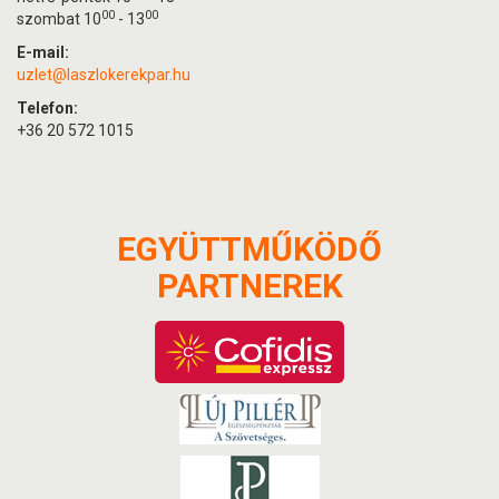
00
00
szombat 10
- 13
E-mail:
uzlet@laszlokerekpar.hu
Telefon:
+36 20 572 1015
EGYÜTTMŰKÖDŐ
PARTNEREK