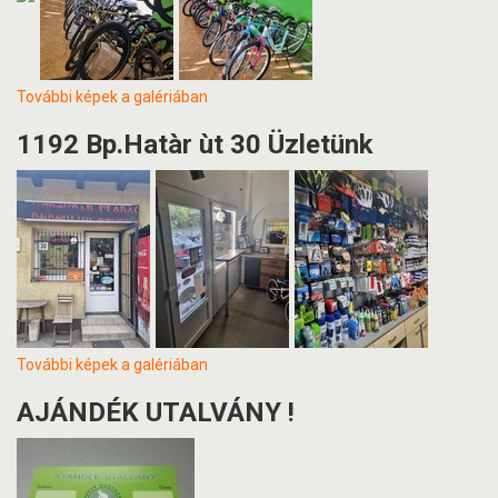
További képek a galériában
1192 Bp.Hatàr ùt 30 Üzletünk
További képek a galériában
AJÁNDÉK UTALVÁNY !