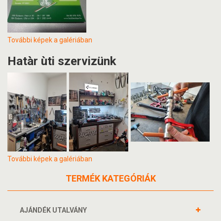
További képek a galériában
Hatàr ùti szervizünk
További képek a galériában
TERMÉK KATEGÓRIÁK
AJÁNDÉK UTALVÁNY