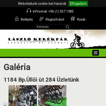
Weboldalunk cookie-kat használ.
Elfogadom
Infóvonal: +36 (1) 357 1385
Belépés
Regisztráció
Kosár
Toggle
naviga
Galéria
1184 Bp.Üllői ùt 284 Üzletünk