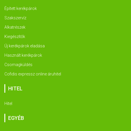
Épített kerékpárok
Szakszervíz
Alkatrészek
Kiegészítők
Új kerékpárok eladása
Használt kerékpárok
Csomagküldés
Cofidis expressz online áruhitel
HITEL
Hitel
EGYÉB