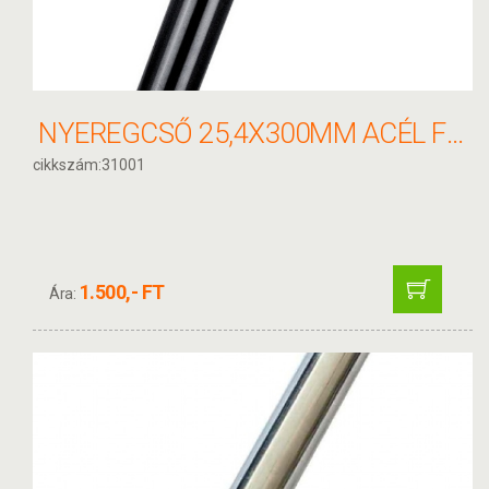
NYEREGCSŐ 25,4X300MM ACÉL FEKETE 31001
cikkszám:31001
1.500,- FT
Ára: