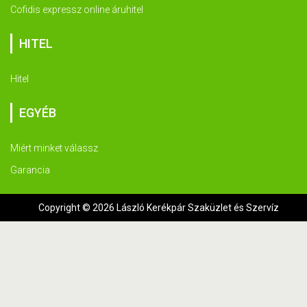
Cofidis expressz online áruhitel
HITEL
Hitel
EGYÉB
Miért minket válassz
Garancia
Copyright © 2026 László Kerékpár Szaküzlet és Szervíz