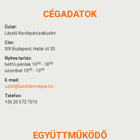
CÉGADATOK
Üzlet:
László Kerékpárszaküzlet
Cím:
XIX Budapest, Határ út 30.
Nyitva tartás:
00
00
hétfő-péntek 10
- 18
00
00
szombat 10
- 13
E-mail:
uzlet@laszlokerekpar.hu
Telefon:
+36 20 572 1015
EGYÜTTMŰKÖDŐ