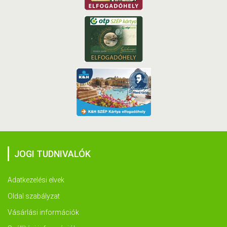
JOGI TUDNIVALÓK
Adatkezelési elvek
Oldal szabályzat
Vásárlási információk