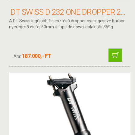
DT SWISS D 232 ONE DROPPER 27.2 400/60MM KARBON
A DT Swiss legújabb fejlesztésű dropper nyeregcsöve Karbon
nyeregcső és fej 60mm út upside down kialakítás 369g
187.000,- FT
Ára: