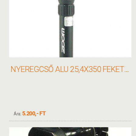
NYEREGCSŐ ALU 25,4X350 FEKETE ZOOM SP-78N NYEREGCSŐ ALU 25,4X350 FEKETE RUGÓS
5.200,- FT
Ára: