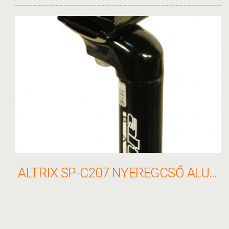
ALTRIX SP-C207 NYEREGCSŐ ALU 25,4,X400MM FÉNYES FEKETE