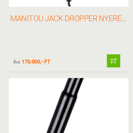
MANITOU JACK DROPPER NYEREGCSŐ 31.6MM 185MM ÚT ÚJ
170.000,- FT
Ára: