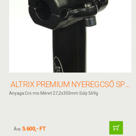
ALTRIX PREMIUM NYEREGCSŐ SP11 27,2,X350MM CR-MO, FEKETE
Anyaga:Cro-mo Méret:27,2x350mm Súly:569g
5.600,- FT
Ára: