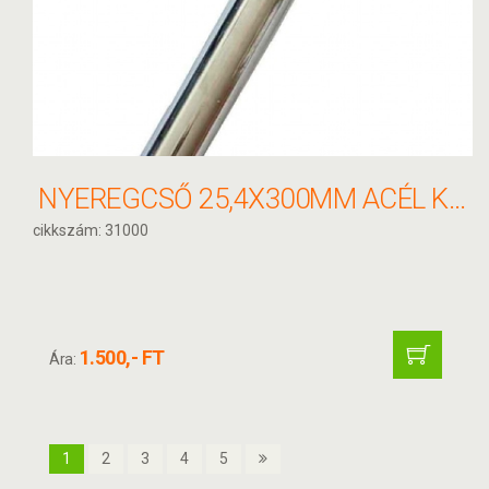
NYEREGCSŐ 25,4X300MM ACÉL KRÓM 31000
cikkszám: 31000
1.500,- FT
Ára:
1
2
3
4
5