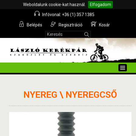
Weboldalunk cookie-kat használ.
Elfogadom
Infóvonal: +36 (1) 357 1385
Belépés
Regisztráció
Kosár
Toggle
naviga
NYEREG \ NYEREGCSŐ