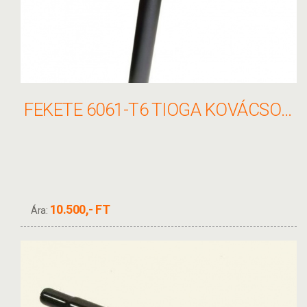
FEKETE 6061-T6 TIOGA KOVÁCSOLT ALUMINIUM PIVOTAL NYEREGCSŐ 27,2X350MM
10.500,- FT
Ára: