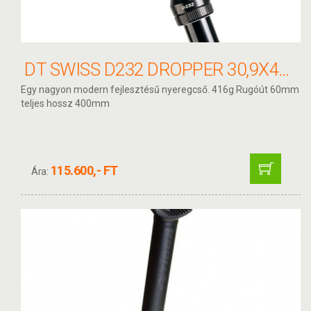
DT SWISS D232 DROPPER 30,9X400 60MM
Egy nagyon modern fejlesztésű nyeregcső. 416g Rugóút 60mm
teljes hossz 400mm
115.600,- FT
Ára: