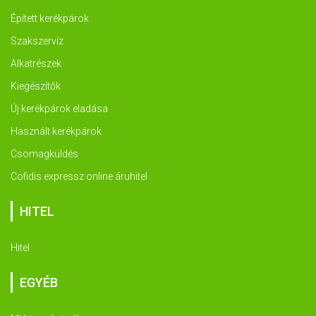
Épített kerékpárok
Szakszervíz
Alkatrészek
Kiegészítők
Új kerékpárok eladása
Használt kerékpárok
Csomagküldés
Cofidis expressz online áruhitel
HITEL
Hitel
EGYÉB