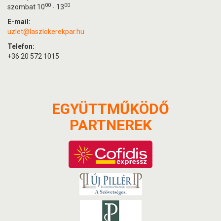
00
00
szombat 10
- 13
E-mail:
uzlet@laszlokerekpar.hu
Telefon:
+36 20 572 1015
EGYÜTTMŰKÖDŐ
PARTNEREK