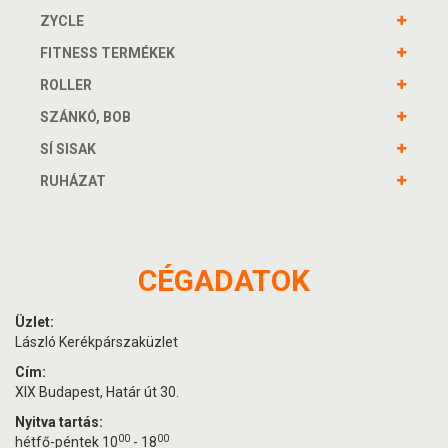
ZYCLE
FITNESS TERMÉKEK
ROLLER
SZÁNKÓ, BOB
SÍ SISAK
RUHÁZAT
CÉGADATOK
Üzlet:
László Kerékpárszaküzlet
Cím:
XIX Budapest, Határ út 30.
Nyitva tartás:
00
00
hétfő-péntek 10
- 18