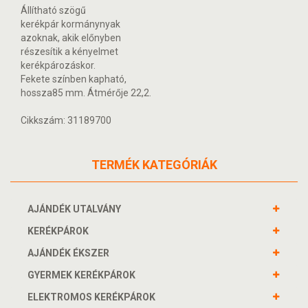
Állítható szögű
kerékpár kormánynyak
azoknak, akik előnyben
részesítik a kényelmet
kerékpározáskor.
Fekete színben kapható,
hossza85 mm. Átmérője 22,2.
Cikkszám: 31189700
TERMÉK KATEGÓRIÁK
AJÁNDÉK UTALVÁNY
KERÉKPÁROK
AJÁNDÉK ÉKSZER
GYERMEK KERÉKPÁROK
ELEKTROMOS KERÉKPÁROK