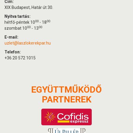
Cím:
XIX Budapest, Határ út 30.
Nyitva tartás:
00
00
hétfő-péntek 10
- 18
00
00
szombat 10
- 13
E-mail:
uzlet@laszlokerekpar.hu
Telefon:
+36 20 572 1015
EGYÜTTMŰKÖDŐ
PARTNEREK