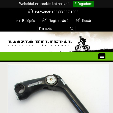
Weboldalunk cookie-kat használ.
Elfogadom
Infóvonal: +36 (1) 357 1385
Belépés
Regisztráció
Kosár
Toggle
naviga