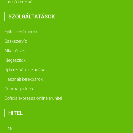
László kerékpár II.
SZOLGÁLTATÁSOK
Épített kerékpárok
Szakszervíz
Alkatrészek
Kiegészítők
Új kerékpárok eladása
Használt kerékpárok
Csomagküldés
Cofidis expressz online áruhitel
HITEL
Hitel