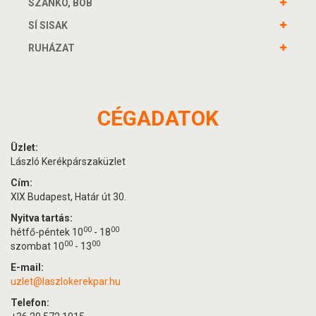
SZÁNKÓ, BOB
SÍ SISAK
RUHÁZAT
CÉGADATOK
Üzlet:
László Kerékpárszaküzlet
Cím:
XIX Budapest, Határ út 30.
Nyitva tartás:
00
00
hétfő-péntek 10
- 18
00
00
szombat 10
- 13
E-mail:
uzlet@laszlokerekpar.hu
Telefon: