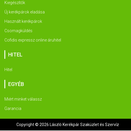
Kiegészítők
Új kerékpárok eladása
Használt kerékpárok
Csomagküldés
Cofidis expressz online áruhitel
HITEL
Hitel
EGYÉB
Miért minket válassz
Garancia
Copyright © 2026 László Kerékpár Szaküzlet és Szervíz