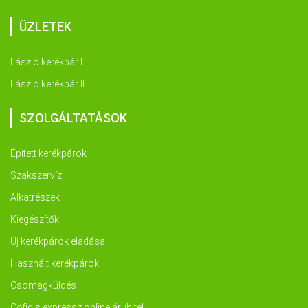
ÜZLETEK
László kerékpár I.
László kerékpár II.
SZOLGÁLTATÁSOK
Épített kerékpárok
Szakszervíz
Alkatrészek
Kiegészítők
Új kerékpárok eladása
Használt kerékpárok
Csomagküldés
Cofidis expressz online áruhitel