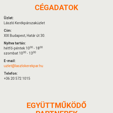
CÉGADATOK
Üzlet:
László Kerékpárszaküzlet
Cím:
XIX Budapest, Határ út 30.
Nyitva tartás:
00
00
hétfő-péntek 10
- 18
00
00
szombat 10
- 13
E-mail:
uzlet@laszlokerekpar.hu
Telefon:
+36 20 572 1015
EGYÜTTMŰKÖDŐ