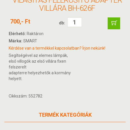
VILÁGÍTÁS FELERŐSÍTŐ ADAPTER
VILLÁRA BH-626F
700,- Ft
db:
Elérhető:
Raktáron
Márka:
SMART
Kérdése van a termékkel kapcsolatban? Írjon nekünk!
Segítségével az elemes lámpák,
első villogók az első villára fixen
felszerelt
adapterre helyezhetők a kormány
helyett.
Cikkszám: 552782
TERMÉK KATEGÓRIÁK