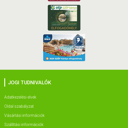
JOGI TUDNIVALÓK
Adatkezelési elvek
Oldal szabályzat
Vásárlási információk
Szállítási információk