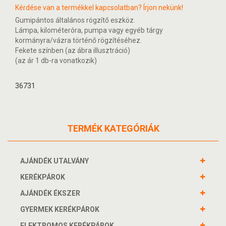
Kérdése van a termékkel kapcsolatban? Írjon nekünk!
Gumipántos általános rögzítő eszköz.
Lámpa, kilométeróra, pumpa vagy egyéb tárgy
kormányra/vázra történő rögzítéséhez.
Fekete színben (az ábra illusztráció)
(az ár 1 db-ra vonatkozik)
36731
TERMÉK KATEGÓRIÁK
AJÁNDÉK UTALVÁNY
KERÉKPÁROK
AJÁNDÉK ÉKSZER
GYERMEK KERÉKPÁROK
ELEKTROMOS KERÉKPÁROK