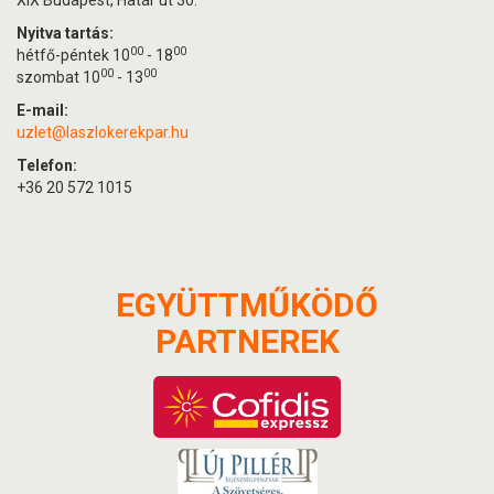
XIX Budapest, Határ út 30.
Nyitva tartás:
00
00
hétfő-péntek 10
- 18
00
00
szombat 10
- 13
E-mail:
uzlet@laszlokerekpar.hu
Telefon:
+36 20 572 1015
EGYÜTTMŰKÖDŐ
PARTNEREK