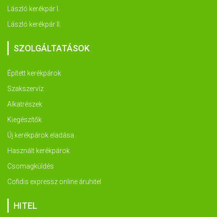
László kerékpár I.
László kerékpár II.
SZOLGÁLTATÁSOK
Épített kerékpárok
Szakszervíz
Alkatrészek
Kiegészítők
Új kerékpárok eladása
Használt kerékpárok
Csomagküldés
Cofidis expressz online áruhitel
HITEL