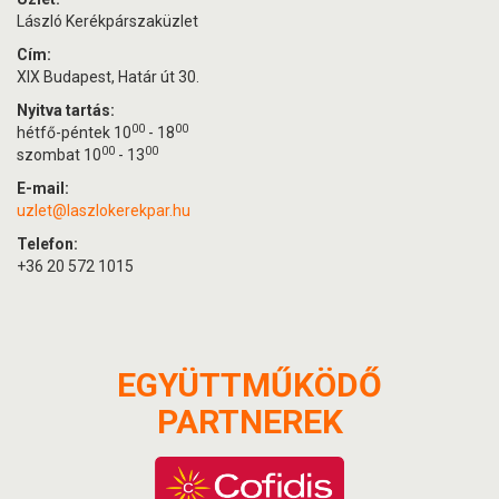
László Kerékpárszaküzlet
Cím:
XIX Budapest, Határ út 30.
Nyitva tartás:
00
00
hétfő-péntek 10
- 18
00
00
szombat 10
- 13
E-mail:
uzlet@laszlokerekpar.hu
Telefon:
+36 20 572 1015
EGYÜTTMŰKÖDŐ
PARTNEREK