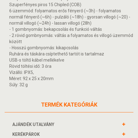
Szuperfényes piros 15 Chipled (COB)
6 üzemmód: folyamatos erős fényerő (~3h) - folyamatos
normál fényerő (~6h) - pulzáló (~18h) - gyorsan villogó (~20) -
normál villogó (~24h) - lassan villogó (28h)
- 1 gombnyomás: bekapcsolás és funkció váltás
- 2 rövid gombnyomás: váltás a folyamatos és villogó üzemmód
között
- Hosszú gombnyomás: kikapcsolás
Ruhára és táskára csíptethető tartót is tartalmaz
USB-s töltő kábel mellékelve
Rövid töltési idő: 3 óra
Vízálló: IPX5,
Méret: 92 x 25 x 20mm
Súly: 32 g
TERMÉK KATEGÓRIÁK
AJÁNDÉK UTALVÁNY
KERÉKPÁROK