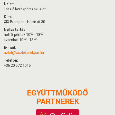
Üzlet:
László Kerékpárszaküzlet
Cím:
XIX Budapest, Határ út 30.
Nyitva tartás:
00
00
hétfő-péntek 10
- 18
00
00
szombat 10
- 13
E-mail:
uzlet@laszlokerekpar.hu
Telefon:
+36 20 572 1015
EGYÜTTMŰKÖDŐ
PARTNEREK