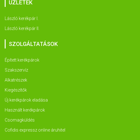
ÜZLETEK
László kerékpár I.
László kerékpár II.
SZOLGÁLTATÁSOK
Épített kerékpárok
Szakszervíz
Alkatrészek
Kiegészítők
Új kerékpárok eladása
Használt kerékpárok
Csomagküldés
Cofidis expressz online áruhitel