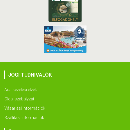
JOGI TUDNIVALÓK
Adatkezelési elvek
Oldal szabályzat
Vásárlási információk
Szállítási információk