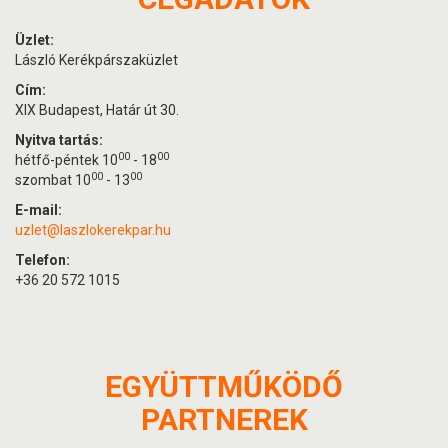
Üzlet:
László Kerékpárszaküzlet
Cím:
XIX Budapest, Határ út 30.
Nyitva tartás:
00
00
hétfő-péntek 10
- 18
00
00
szombat 10
- 13
E-mail:
uzlet@laszlokerekpar.hu
Telefon:
+36 20 572 1015
EGYÜTTMŰKÖDŐ
PARTNEREK