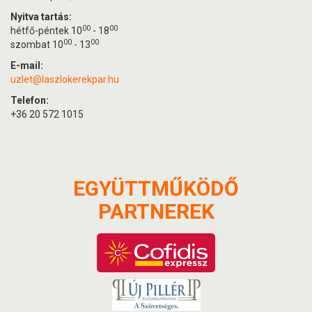
Nyitva tartás:
00
00
hétfő-péntek 10
- 18
00
00
szombat 10
- 13
E-mail:
uzlet@laszlokerekpar.hu
Telefon:
+36 20 572 1015
EGYÜTTMŰKÖDŐ
PARTNEREK