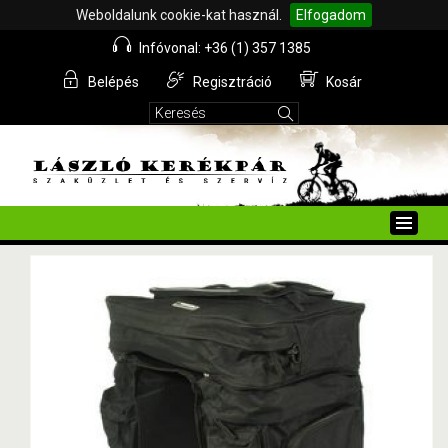
Weboldalunk cookie-kat használ.
Elfogadom
Infóvonal: +36 (1) 357 1385
Belépés
Regisztráció
Kosár
Toggle
naviga