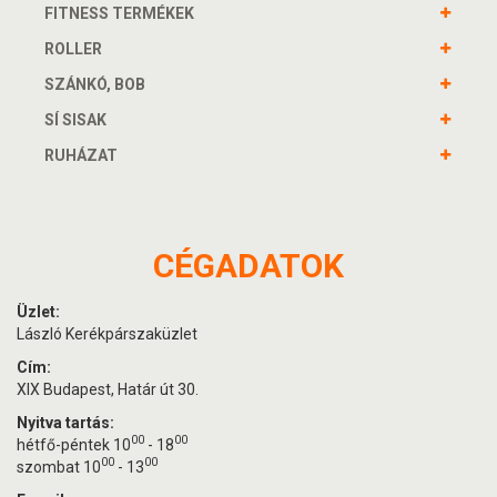
FITNESS TERMÉKEK
ROLLER
SZÁNKÓ, BOB
SÍ SISAK
RUHÁZAT
CÉGADATOK
Üzlet:
László Kerékpárszaküzlet
Cím:
XIX Budapest, Határ út 30.
Nyitva tartás:
00
00
hétfő-péntek 10
- 18
00
00
szombat 10
- 13