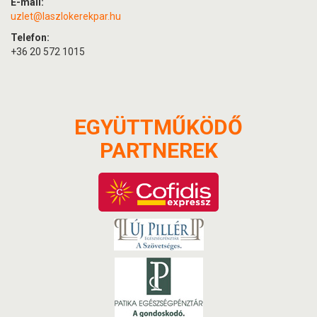
E-mail:
uzlet@laszlokerekpar.hu
Telefon:
+36 20 572 1015
EGYÜTTMŰKÖDŐ
PARTNEREK