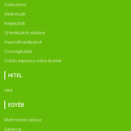
Szakszervíz
Alkatrészek
Kiegészítők
Új kerékpárok eladása
Használt kerékpárok
Csomagküldés
Cofidis expressz online áruhitel
HITEL
Hitel
EGYÉB
Miért minket válassz
Garancia