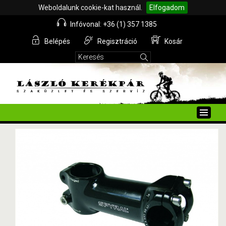
Weboldalunk cookie-kat használ.
Elfogadom
Infóvonal: +36 (1) 357 1385
Belépés
Regisztráció
Kosár
Toggle
naviga