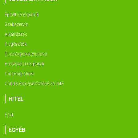
Épített kerékpárok
Szakszervíz
Alkatrészek
Kiegészítők
Új kerékpárok eladása
Használt kerékpárok
Csomagküldés
Cofidis expressz online áruhitel
HITEL
Hitel
EGYÉB