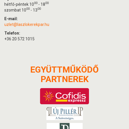
00
00
hétfő-péntek 10
- 18
00
00
szombat 10
- 13
E-mail:
uzlet@laszlokerekpar.hu
Telefon:
+36 20 572 1015
EGYÜTTMŰKÖDŐ
PARTNEREK