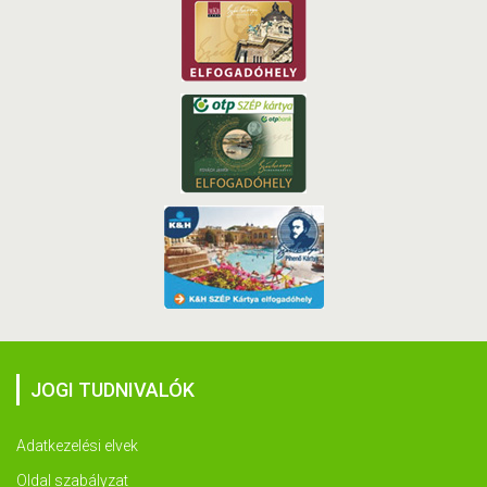
JOGI TUDNIVALÓK
Adatkezelési elvek
Oldal szabályzat