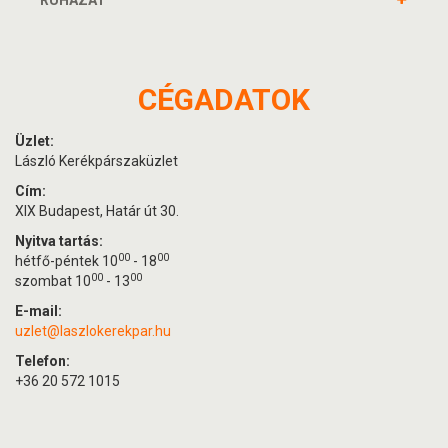
RUHÁZAT
CÉGADATOK
Üzlet:
László Kerékpárszaküzlet
Cím:
XIX Budapest, Határ út 30.
Nyitva tartás:
00
00
hétfő-péntek 10
- 18
00
00
szombat 10
- 13
E-mail:
uzlet@laszlokerekpar.hu
Telefon:
+36 20 572 1015