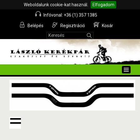
Weboldalunk cookie-kat használ.
Elfogadom
Infóvonal: +36 (1) 357 1385
Belépés
Regisztráció
Kosár
Toggle
naviga