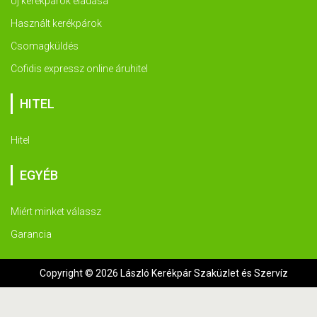
Új kerékpárok eladása
Használt kerékpárok
Csomagküldés
Cofidis expressz online áruhitel
HITEL
Hitel
EGYÉB
Miért minket válassz
Garancia
Copyright © 2026 László Kerékpár Szaküzlet és Szervíz