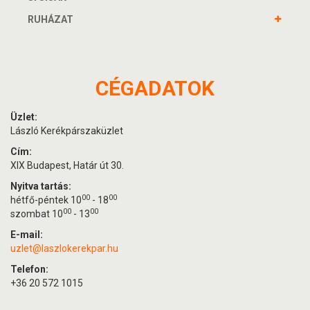
RUHÁZAT
CÉGADATOK
Üzlet:
László Kerékpárszaküzlet
Cím:
XIX Budapest, Határ út 30.
Nyitva tartás:
00
00
hétfő-péntek 10
- 18
00
00
szombat 10
- 13
E-mail:
uzlet@laszlokerekpar.hu
Telefon:
+36 20 572 1015