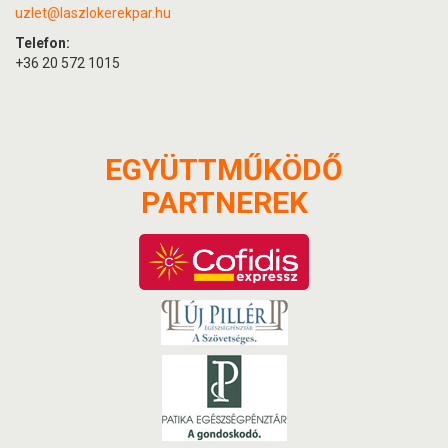
uzlet@laszlokerekpar.hu
Telefon:
+36 20 572 1015
EGYÜTTMŰKÖDŐ
PARTNEREK