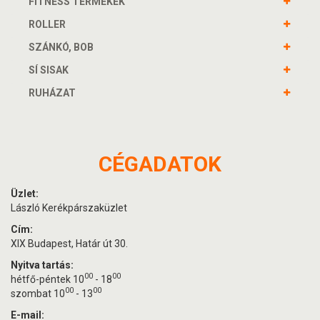
FITNESS TERMÉKEK
ROLLER
SZÁNKÓ, BOB
SÍ SISAK
RUHÁZAT
CÉGADATOK
Üzlet:
László Kerékpárszaküzlet
Cím:
XIX Budapest, Határ út 30.
Nyitva tartás:
00
00
hétfő-péntek 10
- 18
00
00
szombat 10
- 13
E-mail: