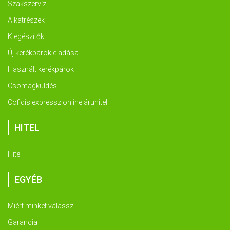
Szakszervíz
Alkatrészek
Kiegészítők
Új kerékpárok eladása
Használt kerékpárok
Csomagküldés
Cofidis expressz online áruhitel
HITEL
Hitel
EGYÉB
Miért minket válassz
Garancia