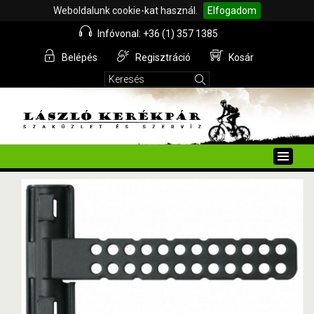
Weboldalunk cookie-kat használ.
Elfogadom
Infóvonal: +36 (1) 357 1385
Belépés
Regisztráció
Kosár
Toggle
naviga