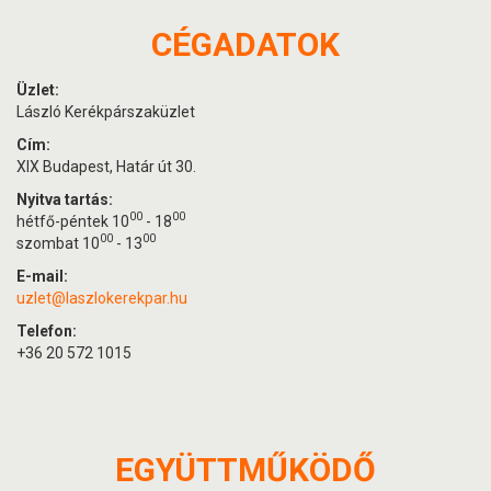
CÉGADATOK
Üzlet:
László Kerékpárszaküzlet
Cím:
XIX Budapest, Határ út 30.
Nyitva tartás:
00
00
hétfő-péntek 10
- 18
00
00
szombat 10
- 13
E-mail:
uzlet@laszlokerekpar.hu
Telefon:
+36 20 572 1015
EGYÜTTMŰKÖDŐ