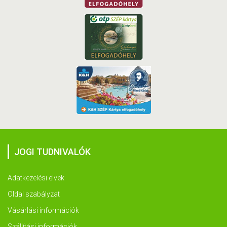
JOGI TUDNIVALÓK
Adatkezelési elvek
Oldal szabályzat
Vásárlási információk
Szállítási információk