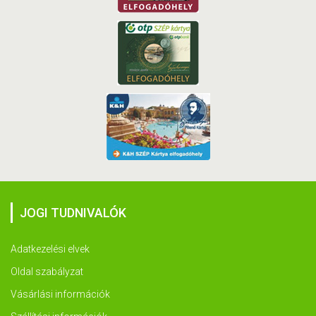
JOGI TUDNIVALÓK
Adatkezelési elvek
Oldal szabályzat
Vásárlási információk