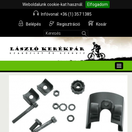
Weboldalunk cookie-kat használ.
Elfogadom
Infóvonal: +36 (1) 357 1385
Belépés
Regisztráció
Kosár
Toggle
naviga