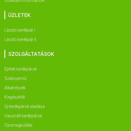
Szállítási információk
ÜZLETEK
László kerékpár I.
László kerékpár II.
SZOLGÁLTATÁSOK
Épített kerékpárok
Szakszervíz
Alkatrészek
Kiegészítők
Új kerékpárok eladása
Használt kerékpárok
Csomagküldés