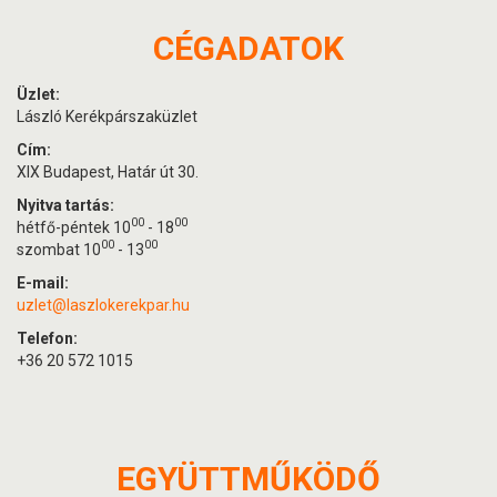
CÉGADATOK
Üzlet:
László Kerékpárszaküzlet
Cím:
XIX Budapest, Határ út 30.
Nyitva tartás:
00
00
hétfő-péntek 10
- 18
00
00
szombat 10
- 13
E-mail:
uzlet@laszlokerekpar.hu
Telefon:
+36 20 572 1015
EGYÜTTMŰKÖDŐ