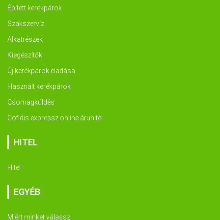
Épített kerékpárok
Szakszervíz
Alkatrészek
Kiegészítők
Új kerékpárok eladása
Használt kerékpárok
Csomagküldés
Cofidis expressz online áruhitel
HITEL
Hitel
EGYÉB
Miért minket válassz