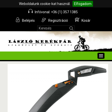
Weboldalunk cookie-kat használ.
Elfogadom
Infóvonal: +36 (1) 357 1385
Belépés
Regisztráció
Kosár
Toggle
naviga