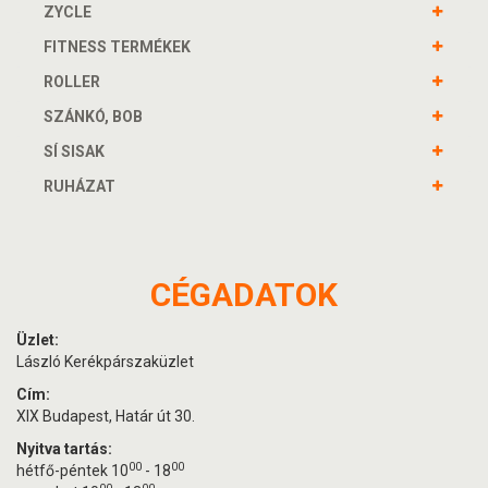
ZYCLE
FITNESS TERMÉKEK
ROLLER
SZÁNKÓ, BOB
SÍ SISAK
RUHÁZAT
CÉGADATOK
Üzlet:
László Kerékpárszaküzlet
Cím:
XIX Budapest, Határ út 30.
Nyitva tartás:
00
00
hétfő-péntek 10
- 18