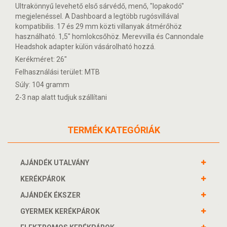
Ultrakönnyű levehető első sárvédő, menő, "lopakodó"
megjelenéssel. A Dashboard a legtöbb rugósvillával
kompatibilis. 17 és 29 mm közti villanyak átmérőhöz
használható. 1,5" homlokcsőhöz. Merevvilla és Cannondale
Headshok adapter külön vásárolható hozzá.
Kerékméret: 26"
Felhasználási terület: MTB
Súly: 104 gramm
2-3 nap alatt tudjuk szállítani
TERMÉK KATEGÓRIÁK
AJÁNDÉK UTALVÁNY
KERÉKPÁROK
AJÁNDÉK ÉKSZER
GYERMEK KERÉKPÁROK