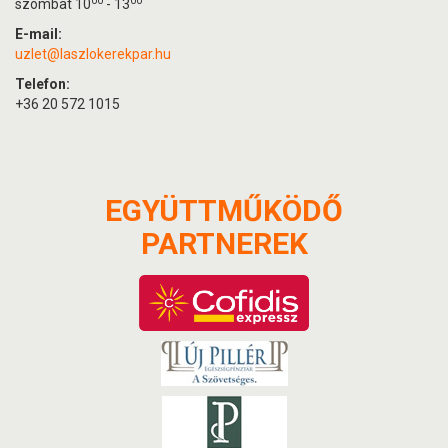
00
00
szombat 10
- 13
E-mail:
uzlet@laszlokerekpar.hu
Telefon:
+36 20 572 1015
EGYÜTTMŰKÖDŐ
PARTNEREK