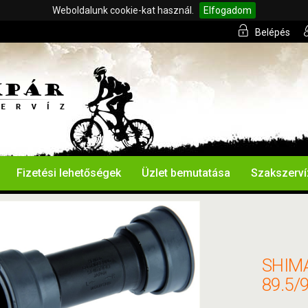
Weboldalunk cookie-kat használ.
Elfogadom
Belépés
Fizetési lehetőségek
Üzlet bemutatása
Szakszerví
SHIM
89.5/