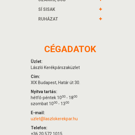
SÍ SISAK
RUHÁZAT
CÉGADATOK
Üzlet:
László Kerékpárszaküzlet
Cím:
XIX Budapest, Határ út 30.
Nyitva tartás:
00
00
hétfő-péntek 10
- 18
00
00
szombat 10
- 13
E-mail:
uzlet@laszlokerekpar.hu
Telefon:
+36 20 572 1015