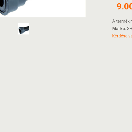
9.0
A termék r
Márka:
SH
Kérdése va