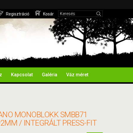
Regisztráció
Kosár
z
Kapcsolat
Galéria
Váz méret
ANO MONOBLOKK SMBB71
92MM / INTEGRÁLT PRESS-FIT