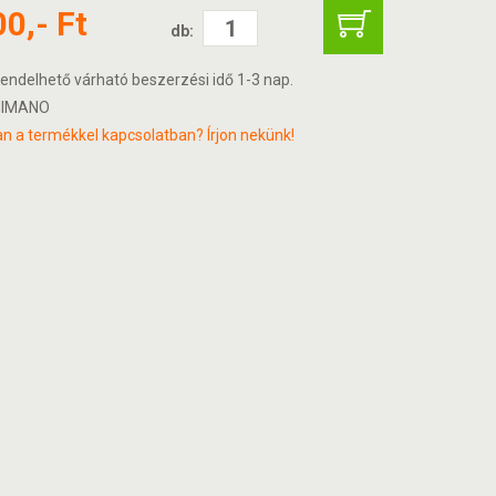
00,- Ft
db:
endelhető várható beszerzési idő 1-3 nap.
IMANO
n a termékkel kapcsolatban? Írjon nekünk!