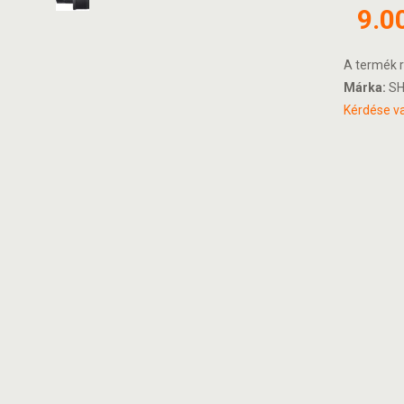
9.0
A termék r
Márka:
SH
Kérdése va