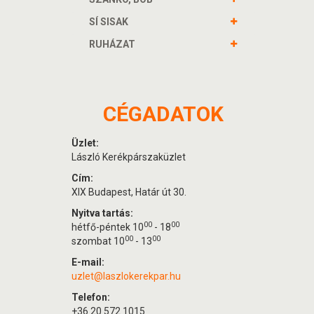
SÍ SISAK
RUHÁZAT
CÉGADATOK
Üzlet:
László Kerékpárszaküzlet
Cím:
XIX Budapest, Határ út 30.
Nyitva tartás:
00
00
hétfő-péntek 10
- 18
00
00
szombat 10
- 13
E-mail:
uzlet@laszlokerekpar.hu
Telefon:
+36 20 572 1015