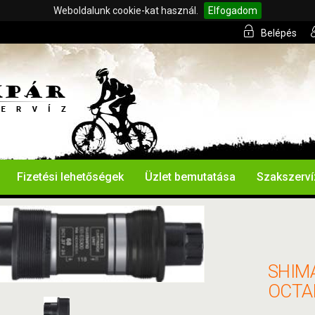
Weboldalunk cookie-kat használ.
Elfogadom
Belépés
Fizetési lehetőségek
Üzlet bemutatása
Szakszerví
SHIM
OCTA