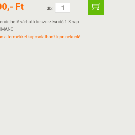
00,- Ft
db:
endelhető várható beszerzési idő 1-3 nap.
IMANO
n a termékkel kapcsolatban? Írjon nekünk!