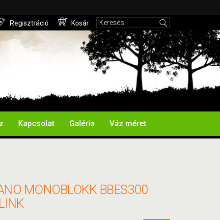
Regisztráció
Kosár
z
Kapcsolat
Galéria
Váz méret
ANO MONOBLOKK BBES300
LINK