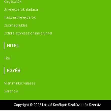
Kiegészítők
Új kerékpárok eladása
Használt kerékpárok
Csomagküldés
Cofidis expressz online áruhitel
HITEL
Hitel
EGYÉB
Miért minket válassz
Garancia
Copyright © 2026 László Kerékpár Szaküzlet és Szervíz