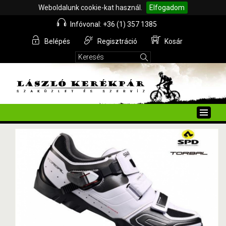
Weboldalunk cookie-kat használ.
Elfogadom
Infóvonal: +36 (1) 357 1385
Belépés
Regisztráció
Kosár
Toggle
naviga