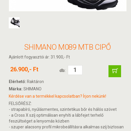
SHIMANO M089 MTB CIPŐ
Ajánlott fogyasztói ár: 31.900,- Ft
26.900,- Ft
db:
Elérhető:
Raktáron
Márka:
SHIMANO
Kérdése van a termékkel kapcsolatban? Írjon nekünk!
FELSŐRÉSZ:
- strapabíró, nyúlásmentes, szintetikus bőr és hálós szövet
- a Cross X szíj optimálisan enyhíti a lábfejet terhelő
feszültséget a lenyomás közben
- szuper alacsony profil mikrobeállításra alkalmas szíj biztosan