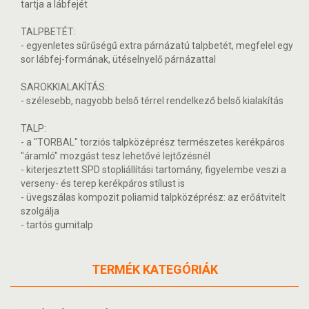
tartja a lábfejét
TALPBETÉT:
- egyenletes sűrűségű extra párnázatú talpbetét, megfelel egy
sor lábfej-formának, ütéselnyelő párnázattal
SAROKKIALAKÍTÁS:
- szélesebb, nagyobb belső térrel rendelkező belső kialakítás
TALP:
- a "TORBAL" torziós talpközéprész természetes kerékpáros
"áramló" mozgást tesz lehetővé lejtőzésnél
- kiterjesztett SPD stopliállítási tartomány, figyelembe veszi a
verseny- és terep kerékpáros stílust is
- üvegszálas kompozit poliamid talpközéprész: az erőátvitelt
szolgálja
- tartós gumitalp
TERMÉK KATEGÓRIÁK