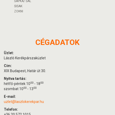
SAPKA/ SÁL
SISAK
ZOKNI
CÉGADATOK
Üzlet:
László Kerékpárszaküzlet
Cím:
XIX Budapest, Határ út 30.
Nyitva tartás:
00
00
hétfő-péntek 10
- 18
00
00
szombat 10
- 13
E-mail:
uzlet@laszlokerekpar.hu
Telefon:
+36 20 572 1015