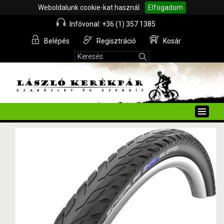
Weboldalunk cookie-kat használ.
Elfogadom
Infóvonal: +36 (1) 357 1385
Belépés
Regisztráció
Kosár
Toggle
naviga