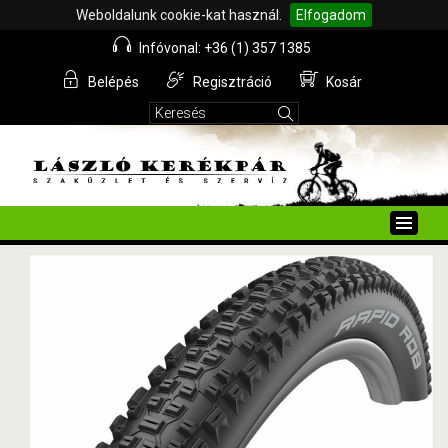
Weboldalunk cookie-kat használ.
Elfogadom
Infóvonal: +36 (1) 357 1385
Belépés
Regisztráció
Kosár
Toggle
naviga