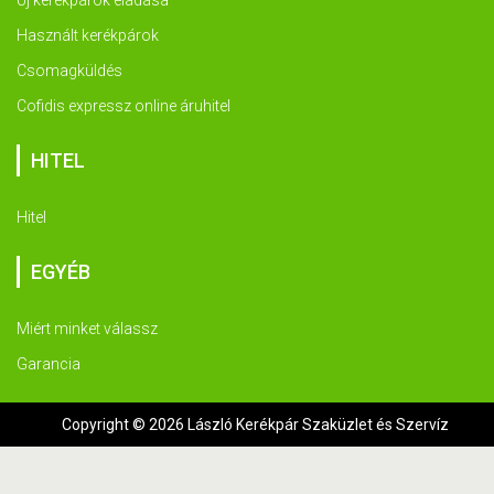
Új kerékpárok eladása
Használt kerékpárok
Csomagküldés
Cofidis expressz online áruhitel
HITEL
Hitel
EGYÉB
Miért minket válassz
Garancia
Copyright © 2026 László Kerékpár Szaküzlet és Szervíz