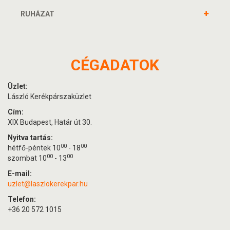
RUHÁZAT
CÉGADATOK
Üzlet:
László Kerékpárszaküzlet
Cím:
XIX Budapest, Határ út 30.
Nyitva tartás:
00
00
hétfő-péntek 10
- 18
00
00
szombat 10
- 13
E-mail:
uzlet@laszlokerekpar.hu
Telefon:
+36 20 572 1015