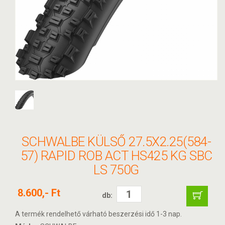
SCHWALBE KÜLSŐ 27.5X2.25(584-
57) RAPID ROB ACT HS425 KG SBC
LS 750G
8.600,- Ft
db:
A termék rendelhető várható beszerzési idő 1-3 nap.