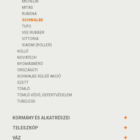
MICHELIN
MITAS
RUBENA
SCHWALBE
TUFO
VEE RUBBER
VITTORIA
XIAOMI (ROLLER)
KÜLLŐ
NOVATECH
NYOMÁSMÉRŐ
ORSZÁGÚTI
SCHWALBE KÜLSŐ AKCIÓ
SZETT
TÖMLŐ
TÖMLŐ VÉDŐ, DEFEKTVÉDELEM
TUBELESS
KORMÁNY ÉS ALKATRÉSZEI
TELESZKÓP
VÁZ