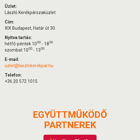
Üzlet:
László Kerékpárszaküzlet
Cím:
XIX Budapest, Határ út 30.
Nyitva tartás:
00
00
hétfő-péntek 10
- 18
00
00
szombat 10
- 13
E-mail:
uzlet@laszlokerekpar.hu
Telefon:
+36 20 572 1015
EGYÜTTMŰKÖDŐ
PARTNEREK