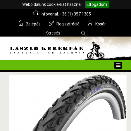
Weboldalunk cookie-kat használ.
Elfogadom
Infóvonal: +36 (1) 357 1385
Belépés
Regisztráció
Kosár
Toggle
naviga