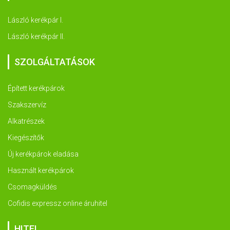
László kerékpár I.
László kerékpár II.
SZOLGÁLTATÁSOK
Épített kerékpárok
Szakszervíz
Alkatrészek
Kiegészítők
Új kerékpárok eladása
Használt kerékpárok
Csomagküldés
Cofidis expressz online áruhitel
HITEL