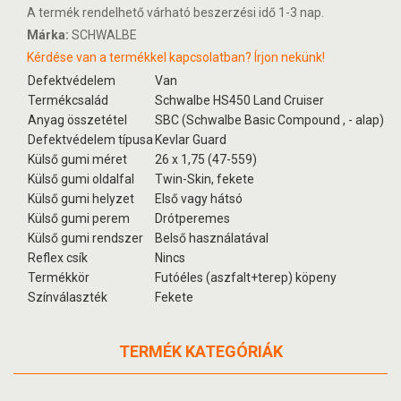
A termék rendelhető várható beszerzési idő 1-3 nap.
Márka:
SCHWALBE
Kérdése van a termékkel kapcsolatban? Írjon nekünk!
Defektvédelem
Van
Termékcsalád
Schwalbe HS450 Land Cruiser
Anyag összetétel
SBC (Schwalbe Basic Compound , - alap)
Defektvédelem típusa
Kevlar Guard
Külső gumi méret
26 x 1,75 (47-559)
Külső gumi oldalfal
Twin-Skin, fekete
Külső gumi helyzet
Első vagy hátsó
Külső gumi perem
Drótperemes
Külső gumi rendszer
Belső használatával
Reflex csík
Nincs
Termékkör
Futóéles (aszfalt+terep) köpeny
Színválaszték
Fekete
TERMÉK KATEGÓRIÁK