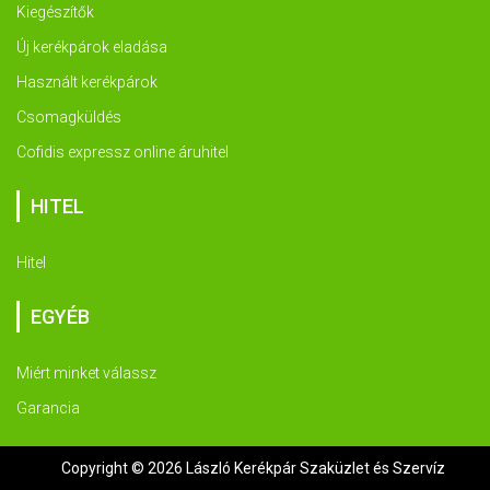
Kiegészítők
Új kerékpárok eladása
Használt kerékpárok
Csomagküldés
Cofidis expressz online áruhitel
HITEL
Hitel
EGYÉB
Miért minket válassz
Garancia
Copyright © 2026 László Kerékpár Szaküzlet és Szervíz