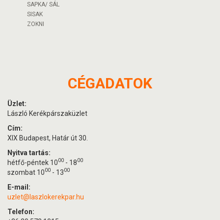
SAPKA/ SÁL
SISAK
ZOKNI
CÉGADATOK
Üzlet:
László Kerékpárszaküzlet
Cím:
XIX Budapest, Határ út 30.
Nyitva tartás:
00
00
hétfő-péntek 10
- 18
00
00
szombat 10
- 13
E-mail:
uzlet@laszlokerekpar.hu
Telefon: