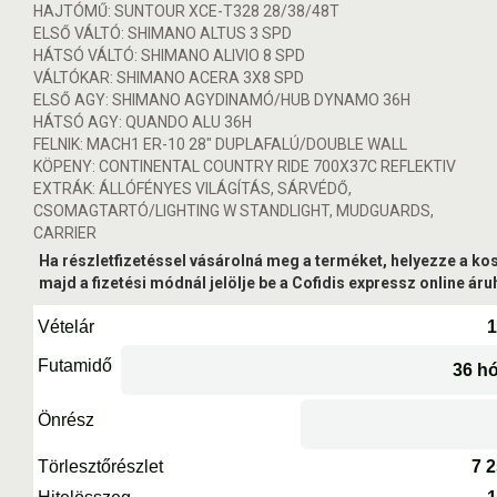
HAJTÓMŰ: SUNTOUR XCE-T328 28/38/48T
ELSŐ VÁLTÓ: SHIMANO ALTUS 3 SPD
HÁTSÓ VÁLTÓ: SHIMANO ALIVIO 8 SPD
VÁLTÓKAR: SHIMANO ACERA 3X8 SPD
ELSŐ AGY: SHIMANO AGYDINAMÓ/HUB DYNAMO 36H
HÁTSÓ AGY: QUANDO ALU 36H
FELNIK: MACH1 ER-10 28" DUPLAFALÚ/DOUBLE WALL
KÖPENY: CONTINENTAL COUNTRY RIDE 700X37C REFLEKTIV
EXTRÁK: ÁLLÓFÉNYES VILÁGÍTÁS, SÁRVÉDŐ,
CSOMAGTARTÓ/LIGHTING W STANDLIGHT, MUDGUARDS,
CARRIER
Ha részletfizetéssel vásárolná meg a terméket, helyezze a ko
majd a fizetési módnál jelölje be a Cofidis expressz online áruh