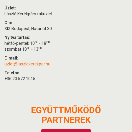
Üzlet:
László Kerékpárszaküzlet
Cím:
XIX Budapest, Határ út 30.
Nyitva tartás:
00
00
hétfő-péntek 10
- 18
00
00
szombat 10
- 13
E-mail:
uzlet@laszlokerekpar.hu
Telefon:
+36 20 572 1015
EGYÜTTMŰKÖDŐ
PARTNEREK