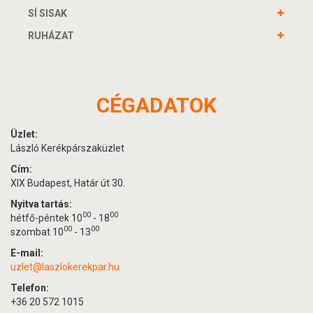
SÍ SISAK
RUHÁZAT
CÉGADATOK
Üzlet:
László Kerékpárszaküzlet
Cím:
XIX Budapest, Határ út 30.
Nyitva tartás:
00
00
hétfő-péntek 10
- 18
00
00
szombat 10
- 13
E-mail:
uzlet@laszlokerekpar.hu
Telefon:
+36 20 572 1015