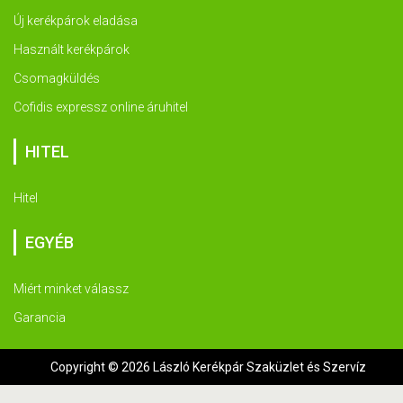
Új kerékpárok eladása
Használt kerékpárok
Csomagküldés
Cofidis expressz online áruhitel
HITEL
Hitel
EGYÉB
Miért minket válassz
Garancia
Copyright © 2026 László Kerékpár Szaküzlet és Szervíz